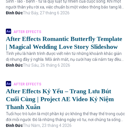
Sinh - lão - bệnh - tử là quy luật tự nhiên của cuộc sống. Khi một
người thân yêu rời xa, việc chuẩn bị một video thông báo tang lễ
hoặc vi...
Đình Đức
Thứ Bảy, 27 tháng 6 2026
AFTER EFFECTS
After Effects Romantic Butterfly Template
| Magical Wedding Love Story Slideshow
Tình yêu là hành trình được viết nên từ những khoảnh khắc giản
dị nhưng đầy ý nghĩa. Mỗi ánh mắt, nụ cười hay cái nắm tay đều
trở thành nhữn...
Đình Đức
Thứ Sáu, 26 tháng 6 2026
AFTER EFFECTS
After Effects Kỷ Yếu – Trang Lưu Bút
Cuối Cùng | Project AE Video Kỷ Niệm
Thanh Xuân
Tuổi học trò luôn là một phần ký ức không thể thay thế trong cuộc
đời mỗi người. Đó là những tháng ngày vô tư, nơi chúng ta sống
hết mình vớ...
Đình Đức
Thứ Năm, 23 tháng 4 2026