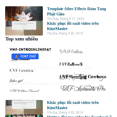
Template After Effects Đám Tang
Phật Giáo
Thứ Bảy, tháng 6 27, 2026
Khắc phục lỗi xuất video trên
KineMaster
Thứ Ba, tháng 4 30, 2019
Top xem nhiều
FONT CHỮ
Tổng hợp Font việt hóa ttf đẹp
hiếm
Đình Đức
Thứ Sáu, tháng 4 19, 2019
Khắc phục lỗi xuất video trên
KineMaster
Thứ Ba, tháng 4 30, 2019