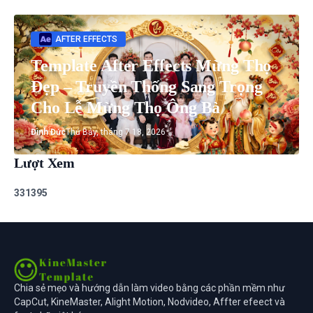
AFTER EFFECTS
Template After Effects Mừng Thọ
Đẹp – Truyền Thống Sang Trọng
Cho Lễ Mừng Thọ Ông Bà
Đình Đức
Thứ Bảy, tháng 7 18, 2026
Lượt Xem
3
3
1
3
9
5
Chia sẻ mẹo và hướng dẫn làm video bằng các phần mềm như
CapCut, KineMaster, Alight Motion, Nodvideo, Affter efeect và