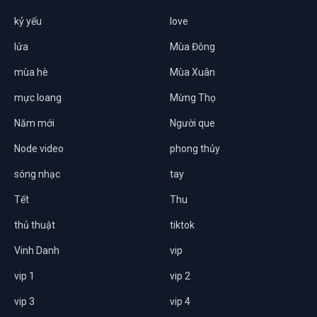
kỷ yếu
love
lửa
Mùa Đông
mùa hè
Mùa Xuân
mực loang
Mừng Thọ
Năm mới
Người que
Node video
phong thủy
sóng nhạc
tay
Tết
Thu
thủ thuật
tiktok
Vinh Danh
vip
vip 1
vip 2
vip 3
vip 4