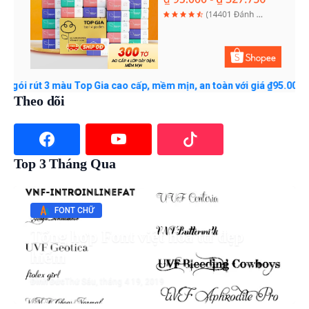
út 3 màu Top Gia cao cấp, mềm mịn, an toàn với giá ₫95.000 - ₫327
Theo dõi
Top 3 Tháng Qua
FONT CHỮ
Tổng hợp Font việt hóa ttf đẹp
hiếm
Đình Đức
Thứ Sáu, tháng 4 19, 2019