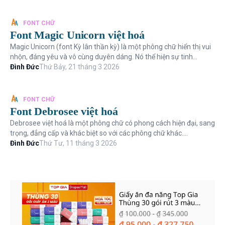
FONT CHỮ
Font Magic Unicorn việt hoá
Magic Unicorn (font Kỳ lân thần kỳ) là một phông chữ hiển thị vui
nhộn, đáng yêu và vô cùng duyên dáng. Nó thể hiện sự tinh
nghịch và chân t...
Đình Đức
Thứ Bảy, 21 tháng 3 2026
FONT CHỮ
Font Debrosee việt hoá
Debrosee việt hoá là một phông chữ có phong cách hiện đại, sang
trọng, đẳng cấp và khác biệt so với các phông chữ khác.
Debrosee có chữ cái ...
Đình Đức
Thứ Tư, 11 tháng 3 2026