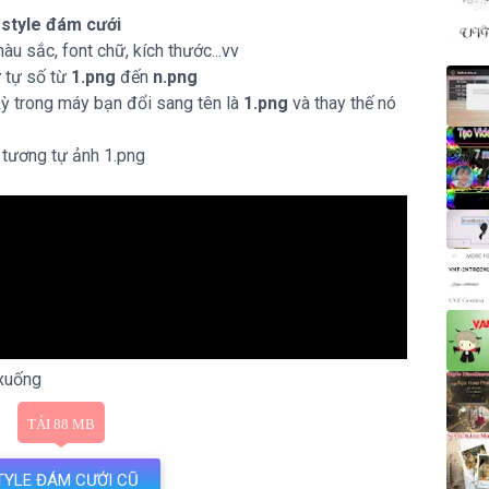
Đì
:
style đám cưới
u sắc, font chữ, kích thước...vv
ứ tự số từ
1.png
đến
n.png
kỳ trong máy bạn đổi sang tên là
1.png
và thay thế nó
tương tự ảnh 1.png
 xuống
TYLE ĐÁM CƯỚI CŨ