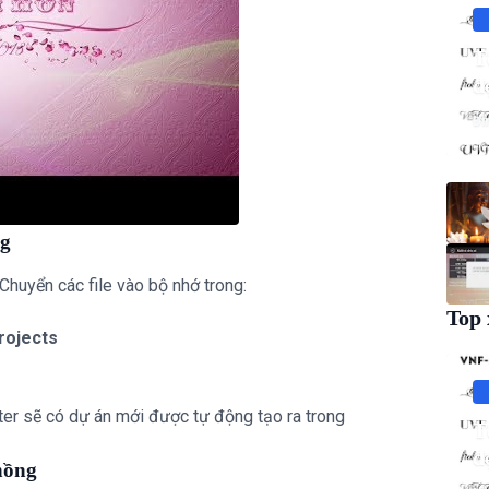
T
đ
Đì
ng
Chuyển các file vào bộ nhớ trong:
Top 
rojects
ter sẽ có dự án mới được tự động tạo ra trong
T
đ
hồng