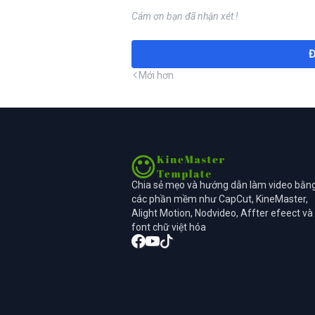
Cám ơn bạn đã nhận xét !
Đ
Mới hơn
Chia sẻ mẹo và hướng dẫn làm video bằn
các phần mềm như CapCut, KineMaster,
Alight Motion, Nodvideo, Affter efeect và
font chữ việt hóa