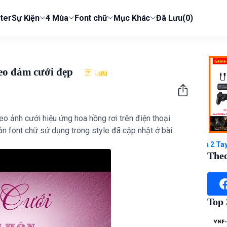
ter
Sự Kiện
4 Mùa
Font chữ
Mục Khác
Đã Lưu
(0)
deo đám cưới đẹp
Lưu
o ảnh cưới hiệu ứng hoa hồng rơi trên điện thoại
ản font chữ sử dụng trong style đã cập nhật ở bài
 Full Game Chọn Lọc - Tinh Chỉnh Chơi Mượt - Kèm 2 Tay cầm không
Theo
Top