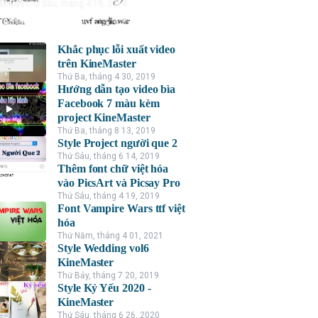
nh Đức
Thứ Sáu, tháng 4 19, 2019
Khắc phục lỗi xuất video
trên KineMaster
Thứ Ba, tháng 4 30, 2019
Hướng dẫn tạo video bìa
Facebook 7 màu kèm
project KineMaster
Thứ Ba, tháng 8 13, 2019
Style Project người que 2
Thứ Sáu, tháng 6 14, 2019
Thêm font chữ việt hóa
vào PicsArt và Picsay Pro
Thứ Sáu, tháng 4 19, 2019
Font Vampire Wars ttf việt
hóa
Thứ Năm, tháng 4 01, 2021
Style Wedding vol6
KineMaster
Thứ Bảy, tháng 7 20, 2019
Style Kỷ Yếu 2020 -
KineMaster
Thứ Sáu, tháng 6 26, 2020