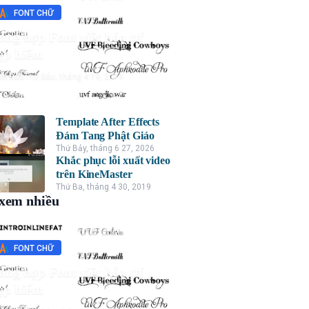
FONT CHỮ
ổng hợp Font việt hóa ttf
ẹp hiếm
nh Đức
Thứ Sáu, tháng 4 19, 2019
Template After Effects
Đám Tang Phật Giáo
Thứ Bảy, tháng 6 27, 2026
Khắc phục lỗi xuất video
trên KineMaster
Thứ Ba, tháng 4 30, 2019
xem nhiều
FONT CHỮ
ổng hợp Font việt hóa ttf
ẹp hiếm