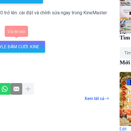
 trở lên. cài đặt và chỉnh sửa ngay trong KineMaster
Tìm 
YLE ĐÁM CƯỚI .KINE
Mới
T
Xem tất cả
T
S
T
Đì
Edit