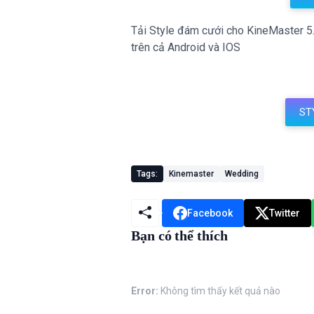
Tải Style đám cưới cho KineMaster 5.0
trên cả Android và IOS
ST
Tags:
Kinemaster
Wedding
Facebook
Twitter
Bạn có thể thích
Error:
Không tìm thấy kết quả nào