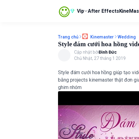
Vip
After Effects
KineMas
Trang chủ
Wedding
Kinemaster
Style đám cưới hoa hồng vi
Cập nhật bởi
Đình Đức
Chủ Nhật, 27 tháng 1 2019
Style đám cưới hoa hồng giúp tạo vide
bằng projects kinemaster thật đơn gi
ghim nhóm
ộ admin) Xem ngay Máy Chơi Game Stick RED HĐH Emuelec 4.3 Cài Sẵn