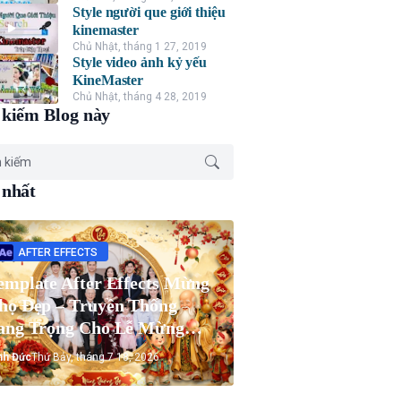
Style người que giới thiệu
kinemaster
Chủ Nhật, tháng 1 27, 2019
Style video ảnh kỷ yếu
KineMaster
Chủ Nhật, tháng 4 28, 2019
kiếm Blog này
 nhất
AFTER EFFECTS
emplate After Effects Mừng
họ Đẹp – Truyền Thống
ang Trọng Cho Lễ Mừng
họ Ông Bà
nh Đức
Thứ Bảy, tháng 7 18, 2026