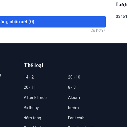
Lượ
3
3
1
5
ăng nhận xét (0)
Cũ hơn
Thể loại
g
14 - 2
20 - 10
20 - 11
8 - 3
After Effects
Album
Birthday
bướm
đám tang
Font chữ