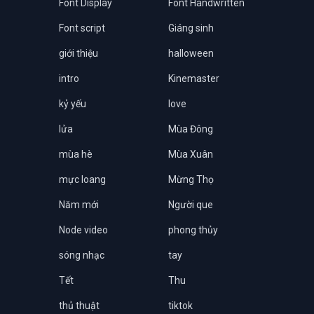
Font Display
Font Handwritten
Font script
Giáng sinh
giới thiệu
halloween
intro
Kinemaster
kỷ yếu
love
lửa
Mùa Đông
mùa hè
Mùa Xuân
mực loang
Mừng Thọ
Năm mới
Người que
Node video
phong thủy
sóng nhạc
tay
Tết
Thu
thủ thuật
tiktok