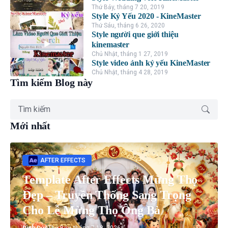
Thứ Bảy, tháng 7 20, 2019
Style Kỷ Yếu 2020 - KineMaster
Thứ Sáu, tháng 6 26, 2020
Style người que giới thiệu
kinemaster
Chủ Nhật, tháng 1 27, 2019
Style video ảnh kỷ yếu KineMaster
Chủ Nhật, tháng 4 28, 2019
Tìm kiếm Blog này
Mới nhất
AFTER EFFECTS
Template After Effects Mừng Thọ
Đẹp – Truyền Thống Sang Trọng
Cho Lễ Mừng Thọ Ông Bà
Đình Đức
Thứ Bảy, tháng 7 18, 2026