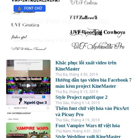
FONT CHỮ
Tổng hợp Font việt hóa ttf đẹp
hiếm
Đình Đức
Thứ Sáu, tháng 4 19, 2019
Khắc phục lỗi xuất video trên
KineMaster
Thứ Ba, tháng 4 30, 2019
Hướng dẫn tạo video bìa Facebook 7
màu kèm project KineMaster
Thứ Ba, tháng 8 13, 2019
Style Project người que 2
Thứ Sáu, tháng 6 14, 2019
Thêm font chữ việt hóa vào PicsArt
và Picsay Pro
Thứ Sáu, tháng 4 19, 2019
Font Vampire Wars ttf việt hóa
Thứ Năm, tháng 4 01, 2021
Style Wedding vol6 KineMaster