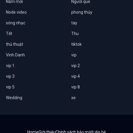
Năm mới
Người que
Node video
phong thủy
sóng nhạc
tay
Tết
Thu
thủ thuật
tiktok
Vinh Danh
vip
vip 1
vip 2
vip 3
vip 4
vip 5
vip 8
Wedding
xe
Home
Giới thiệu
Chính sách bảo mật
Liên hệ