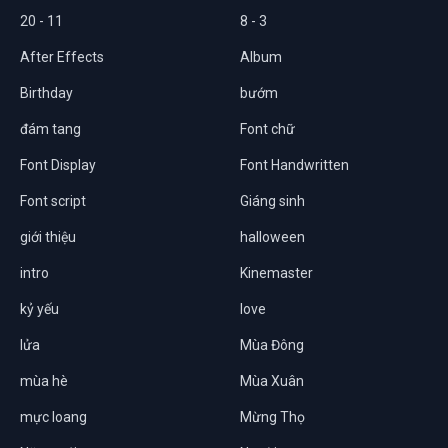
20 - 11
8 - 3
After Effects
Album
Birthday
bướm
đám tang
Font chữ
Font Display
Font Handwritten
Font script
Giáng sinh
giới thiệu
halloween
intro
Kinemaster
kỷ yếu
love
lửa
Mùa Đông
mùa hè
Mùa Xuân
mực loang
Mừng Thọ