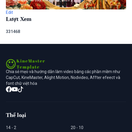
Edit
Lượt Xem
3
3
1
4
6
8
Chia sẻ mẹo và hướng dẫn làm video bằng các phần mềm như
CapCut, KineMaster, Alight Motion, Nodvideo, Affter efeect và
font chữ việt hóa
Thể loại
14 - 2
20 - 10