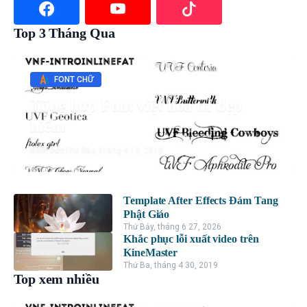
Top 3 Tháng Qua
FONT CHỮ
Tổng hợp Font việt hóa ttf đẹp
hiếm
Đình Đức
Thứ Sáu, tháng 4 19, 2019
Template After Effects Đám Tang
Phật Giáo
Thứ Bảy, tháng 6 27, 2026
Khắc phục lỗi xuất video trên
KineMaster
Thứ Ba, tháng 4 30, 2019
Top xem nhiều