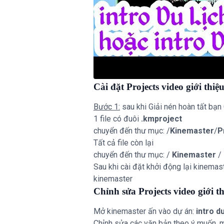
Cài đặt Projects video giới thiệu
Bước 1:
sau khi Giải nén hoàn tất bạn 
1 file có đuôi
.kmproject
chuyển đến thư mục: /
Kinemaster
/
P
Tất cả file còn lại
chuyển đến thư mục: /
Kinemaster
/
Sau khi cài đặt khởi động lại kinemas
kinemaster
Chỉnh sửa Projects video giới th
Mở kinemaster ấn vào dự án:
intro du
Chỉnh sửa các văn bản theo ý muốn, mà