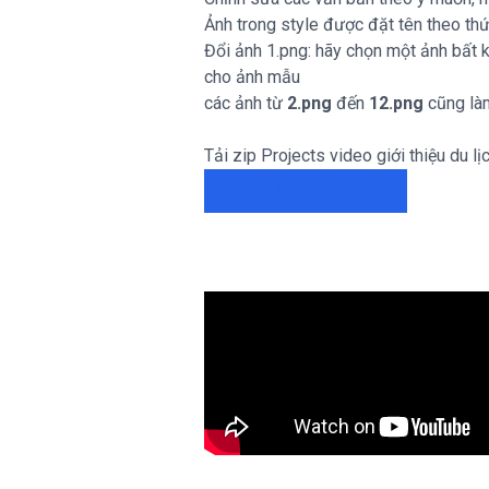
Ảnh trong style được đặt tên theo th
Đổi ảnh 1.png: hãy chọn một ảnh bất 
cho ảnh mẫu
các ảnh từ
2.png
đến
12.png
cũng làm
Tải zip Projects video giới thiệu du lị
Tải giới thiệu du lịch
Link tải 1
Chuyển tiếp