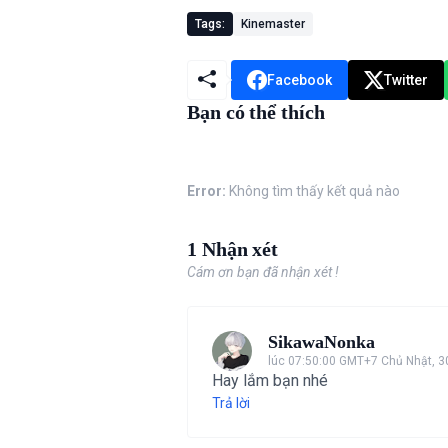
Tags:
Kinemaster
Facebook
Twitter
Bạn có thể thích
Error:
Không tìm thấy kết quả nào
1 Nhận xét
Cám ơn bạn đã nhận xét !
SikawaNonka
lúc 07:50:00 GMT+7 Chủ Nhật, 3
Hay lắm bạn nhé
Trả lời