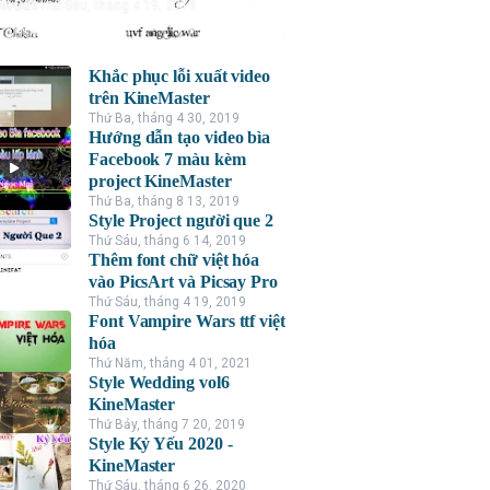
nh Đức
Thứ Sáu, tháng 4 19, 2019
Khắc phục lỗi xuất video
trên KineMaster
Thứ Ba, tháng 4 30, 2019
Hướng dẫn tạo video bìa
Facebook 7 màu kèm
project KineMaster
Thứ Ba, tháng 8 13, 2019
Style Project người que 2
Thứ Sáu, tháng 6 14, 2019
Thêm font chữ việt hóa
vào PicsArt và Picsay Pro
Thứ Sáu, tháng 4 19, 2019
Font Vampire Wars ttf việt
hóa
Thứ Năm, tháng 4 01, 2021
Style Wedding vol6
KineMaster
Thứ Bảy, tháng 7 20, 2019
Style Kỷ Yếu 2020 -
KineMaster
Thứ Sáu, tháng 6 26, 2020