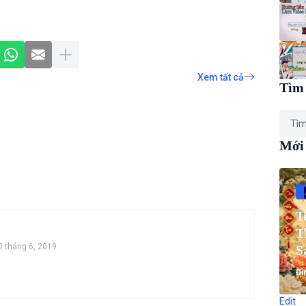
Xem tất cả
Tìm 
Mới
T
T
0 tháng 6, 2019
S
T
Đì
Edit