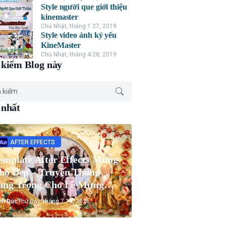
Style người que giới thiệu
kinemaster
Chủ Nhật, tháng 1 27, 2019
Style video ảnh kỷ yếu
KineMaster
Chủ Nhật, tháng 4 28, 2019
kiếm Blog này
 nhất
AFTER EFFECTS
emplate After Effects Mừng
họ Đẹp – Truyền Thống
ang Trọng Cho Lễ Mừng
họ Ông Bà
nh Đức
Thứ Bảy, tháng 7 18, 2026