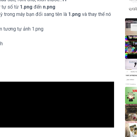
Đì
ứ tự số từ
1.png
đến
n.png
kỳ trong máy bạn đổi sang tên là
1.png
và thay thế nó
 tương tự ảnh 1.png
ch