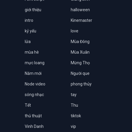
giới thiệu
halloween
intro
Kinemaster
kỷ yếu
love
lửa
Mùa Đông
mùa hè
Mùa Xuân
mực loang
Mừng Thọ
Năm mới
Người que
Node video
phong thủy
sóng nhạc
tay
Tết
Thu
thủ thuật
tiktok
Vinh Danh
vip