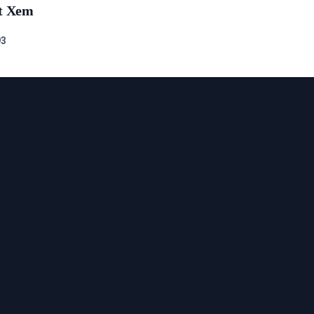
t Xem
9
3