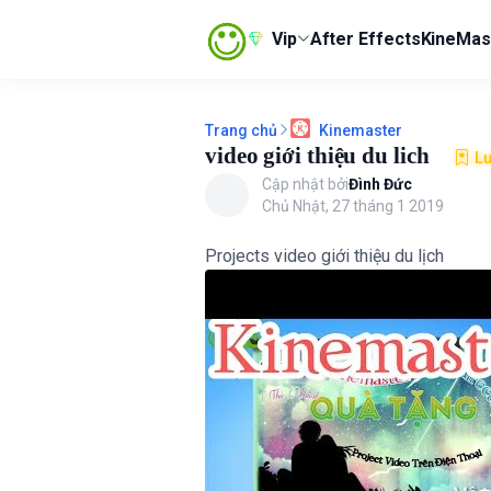
Vip
After Effects
KineMas
Trang chủ
Kinemaster
video giới thiệu du lich
L
Cập nhật bởi
Đình Đức
Chủ Nhật, 27 tháng 1 2019
Projects video giới thiệu du lịch
(Ủng hộ admin) Xem ngay Máy Chơi Game Cầm