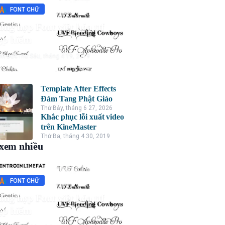
FONT CHỮ
ổng hợp Font việt hóa ttf
ẹp hiếm
nh Đức
Thứ Sáu, tháng 4 19, 2019
Template After Effects
Đám Tang Phật Giáo
Thứ Bảy, tháng 6 27, 2026
Khắc phục lỗi xuất video
trên KineMaster
Thứ Ba, tháng 4 30, 2019
xem nhiều
FONT CHỮ
ổng hợp Font việt hóa ttf
ẹp hiếm