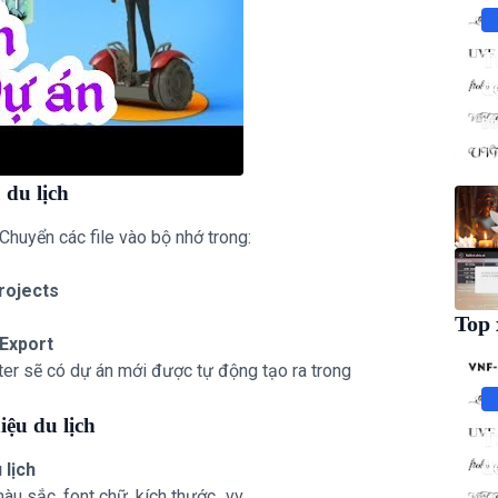
T
đ
Đì
 du lịch
Chuyển các file vào bộ nhớ trong:
rojects
Top 
Export
ter sẽ có dự án mới được tự động tạo ra trong
iệu du lịch
T
đ
 lịch
u sắc, font chữ, kích thước...vv