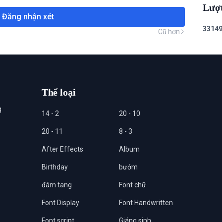
Lượ
Đăng nhận xét
3
3
1
4
Cũ hơn
Thể loại
g
14 - 2
20 - 10
20 - 11
8 - 3
After Effects
Album
Birthday
bướm
đám tang
Font chữ
Font Display
Font Handwritten
Font script
Giáng sinh