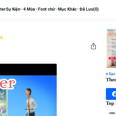
ter
Sự Kiện
4 Mùa
Font chữ
Mục Khác
Đã Lưu
(0)
ưu
 Tay 500in1 2 Người Chơi Kết Nối TV Retro Mini Pin Sạc Quà Tặng Đ
Theo
Top