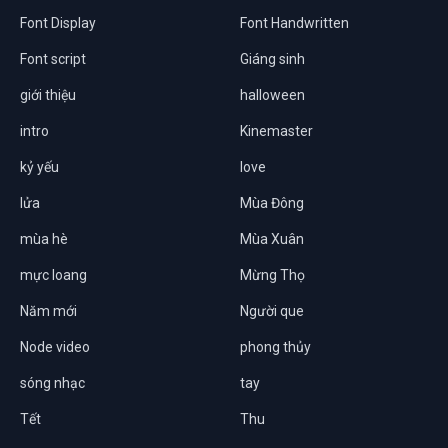
Font Display
Font Handwritten
Font script
Giáng sinh
giới thiệu
halloween
intro
Kinemaster
kỷ yếu
love
lửa
Mùa Đông
mùa hè
Mùa Xuân
mực loang
Mừng Thọ
Năm mới
Người que
Node video
phong thủy
sóng nhạc
tay
Tết
Thu