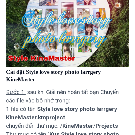
Cài đặt Style love story photo larrgery
KineMaster
Bước 1:
sau khi Giải nén hoàn tất bạn Chuyển
các file vào bộ nhớ trong:
1 file có tên
Style love story photo larrgery
KineMaster.kmproject
chuyển đến thư mục: /
KineMaster
/
Projects
Thư mục có tên "
Kus Style love story photo