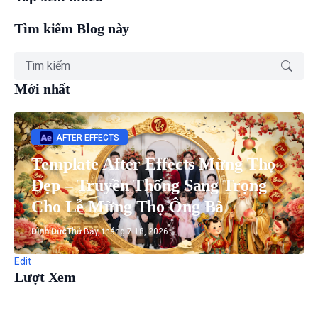
Tìm kiếm Blog này
Mới nhất
AFTER EFFECTS
Template After Effects Mừng Thọ
Đẹp – Truyền Thống Sang Trọng
Cho Lễ Mừng Thọ Ông Bà
Đình Đức
Thứ Bảy, tháng 7 18, 2026
Edit
Lượt Xem