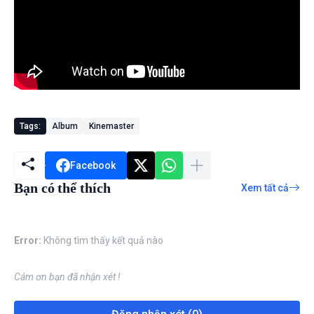
Tags:
Album
Kinemaster
Facebook
Bạn có thể thích
Xem tất cả
Error:
Không tìm thấy kết quả nào
Cám ơn bạn đã nhận xét !