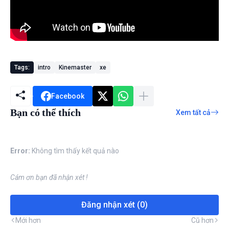
Tags:
intro
Kinemaster
xe
Facebook
Bạn có thể thích
Xem tất cả
Error:
Không tìm thấy kết quả nào
Cám ơn bạn đã nhận xét !
Đăng nhận xét (0)
Mới hơn
Cũ hơn