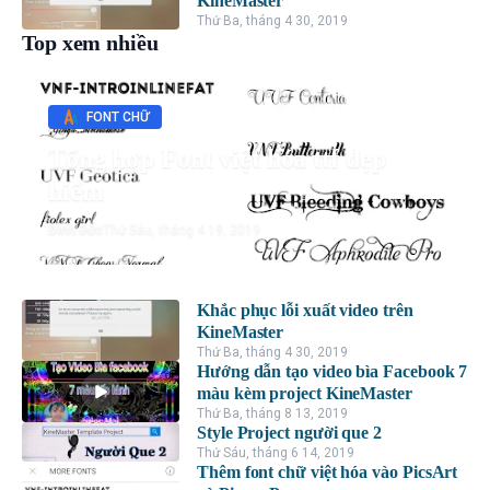
KineMaster
Thứ Ba, tháng 4 30, 2019
Top xem nhiều
FONT CHỮ
Tổng hợp Font việt hóa ttf đẹp
hiếm
Đình Đức
Thứ Sáu, tháng 4 19, 2019
Khắc phục lỗi xuất video trên
KineMaster
Thứ Ba, tháng 4 30, 2019
Hướng dẫn tạo video bìa Facebook 7
màu kèm project KineMaster
Thứ Ba, tháng 8 13, 2019
Style Project người que 2
Thứ Sáu, tháng 6 14, 2019
Thêm font chữ việt hóa vào PicsArt