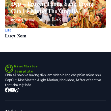
Đẹp – Truyền Thống Sang Trọng
Cho Lễ Mừng Thọ Ông Bà
Đình Đức
Thứ Bảy, tháng 7 18, 2026
Edit
Lượt Xem
Chia sẻ mẹo và hướng dẫn làm video bằng các phần mềm như
CapCut, KineMaster, Alight Motion, Nodvideo, Affter efeect và
font chữ việt hóa