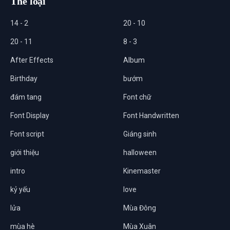
Thể loại
14 - 2
20 - 10
20 - 11
8 - 3
After Effects
Album
Birthday
bướm
đám tang
Font chữ
Font Display
Font Handwritten
Font script
Giáng sinh
giới thiệu
halloween
intro
Kinemaster
kỷ yếu
love
lửa
Mùa Đông
mùa hè
Mùa Xuân