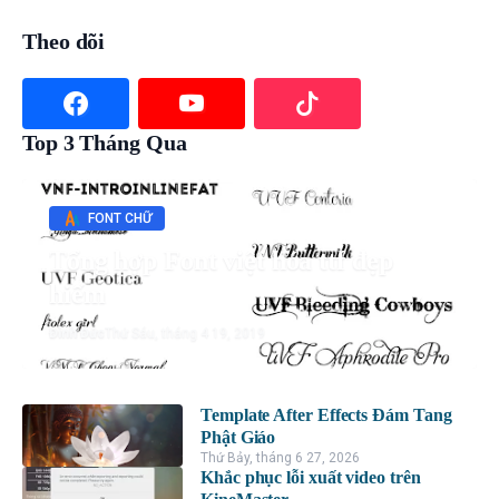
Theo dõi
Top 3 Tháng Qua
FONT CHỮ
Tổng hợp Font việt hóa ttf đẹp
hiếm
Đình Đức
Thứ Sáu, tháng 4 19, 2019
Template After Effects Đám Tang
Phật Giáo
Thứ Bảy, tháng 6 27, 2026
Khắc phục lỗi xuất video trên