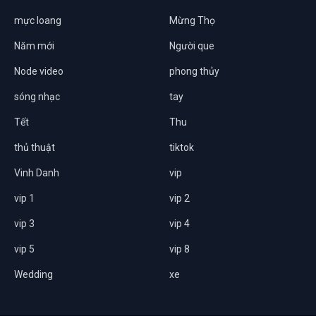
mực loang
Mừng Thọ
Năm mới
Người que
Node video
phong thủy
sóng nhạc
tay
Tết
Thu
thủ thuật
tiktok
Vinh Danh
vip
vip 1
vip 2
vip 3
vip 4
vip 5
vip 8
Wedding
xe