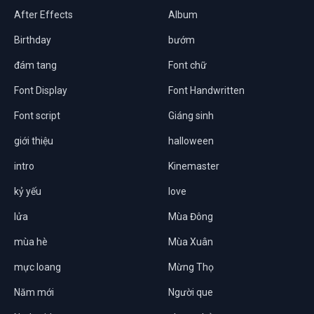
After Effects
Album
Birthday
bướm
đám tang
Font chữ
Font Display
Font Handwritten
Font script
Giáng sinh
giới thiệu
halloween
intro
Kinemaster
kỷ yếu
love
lửa
Mùa Đông
mùa hè
Mùa Xuân
mực loang
Mừng Thọ
Năm mới
Người que