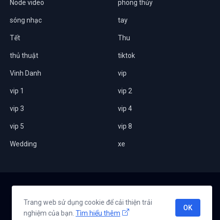
Node video
phong thủy
sóng nhạc
tay
Tết
Thu
thủ thuật
tiktok
Vinh Danh
vip
vip 1
vip 2
vip 3
vip 4
vip 5
vip 8
Wedding
xe
Home
Giới thiệu
Chính sách bảo mật
Liên hệ
Trang web sử dụng cookie để cải thiện trải
OK
nghiệm của bạn.
Tìm hiểu thêm