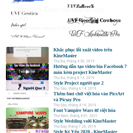
Tổng hợp Font việt hóa ttf đẹp
hiếm
Đình Đức
Thứ Sáu, tháng 4 19, 2019
Khắc phục lỗi xuất video trên
KineMaster
Thứ Ba, tháng 4 30, 2019
Hướng dẫn tạo video bìa Facebook 7
màu kèm project KineMaster
Thứ Ba, tháng 8 13, 2019
Style Project người que 2
Thứ Sáu, tháng 6 14, 2019
Thêm font chữ việt hóa vào PicsArt
và Picsay Pro
Thứ Sáu, tháng 4 19, 2019
Font Vampire Wars ttf việt hóa
Thứ Năm, tháng 4 01, 2021
Style Wedding vol6 KineMaster
Thứ Bảy, tháng 7 20, 2019
Style Kỷ Yếu 2020 - KineMaster