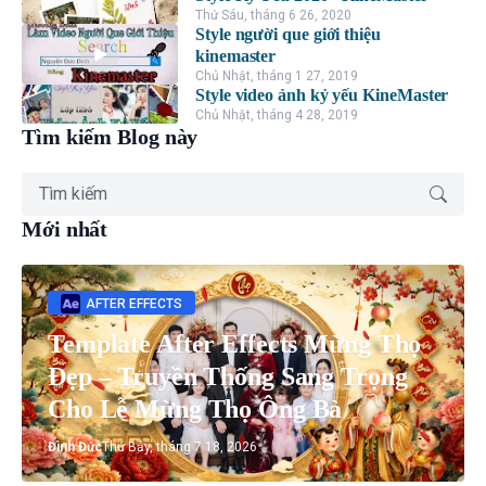
Thứ Sáu, tháng 6 26, 2020
Style người que giới thiệu
kinemaster
Chủ Nhật, tháng 1 27, 2019
Style video ảnh kỷ yếu KineMaster
Chủ Nhật, tháng 4 28, 2019
Tìm kiếm Blog này
Mới nhất
AFTER EFFECTS
Template After Effects Mừng Thọ
Đẹp – Truyền Thống Sang Trọng
Cho Lễ Mừng Thọ Ông Bà
Đình Đức
Thứ Bảy, tháng 7 18, 2026