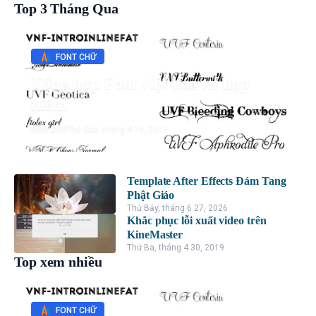
Top 3 Tháng Qua
FONT CHỮ
Tổng hợp Font việt hóa ttf đẹp
hiếm
Đình Đức
Thứ Sáu, tháng 4 19, 2019
Template After Effects Đám Tang
Phật Giáo
Thứ Bảy, tháng 6 27, 2026
Khắc phục lỗi xuất video trên
KineMaster
Thứ Ba, tháng 4 30, 2019
Top xem nhiều
FONT CHỮ