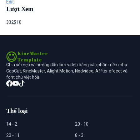
Edit
Lượt Xem
3
3
2
5
1
0
Chia sẻ mẹo và hướng dẫn làm video bằng các phần mềm như
CapCut, KineMaster, Alight Motion, Nodvideo, Affter efeect và
font chữ việt hóa
Thể loại
14 - 2
20 - 10
20 - 11
8 - 3