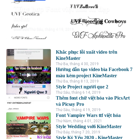
Tổng hợp Font việt hóa ttf đẹp
hiếm
Đình Đức
Thứ Sáu, tháng 4 19, 2019
Khắc phục lỗi xuất video trên
KineMaster
Thứ Ba, tháng 4 30, 2019
Hướng dẫn tạo video bìa Facebook 7
màu kèm project KineMaster
Thứ Ba, tháng 8 13, 2019
Style Project người que 2
Thứ Sáu, tháng 6 14, 2019
Thêm font chữ việt hóa vào PicsArt
và Picsay Pro
Thứ Sáu, tháng 4 19, 2019
Font Vampire Wars ttf việt hóa
Thứ Năm, tháng 4 01, 2021
Style Wedding vol6 KineMaster
Thứ Bảy, tháng 7 20, 2019
Style Kỷ Yếu 2020 - KineMaster