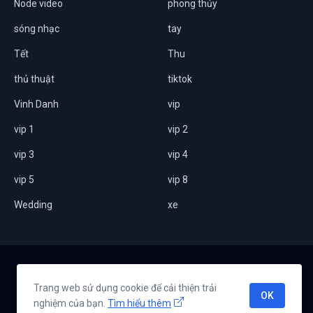
Node video
phong thủy
sóng nhạc
tay
Tết
Thu
thủ thuật
tiktok
Vinh Danh
vip
vip 1
vip 2
vip 3
vip 4
vip 5
vip 8
Wedding
xe
Home
Giới thiệu
Chính sách bảo mật
Liên hệ
Trang web sử dụng cookie để cải thiện trải
OK
nghiệm của bạn.
Tìm hiểu thêm