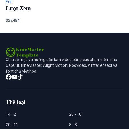
Edit
Lượt Xem
3
3
2
4
8
4
Chia sẻ mẹo và hướng dẫn làm video bằng các phần mềm như
CapCut, KineMaster, Alight Motion, Nodvideo, Affter efeect và
font chữ việt hóa
Thể loại
14 - 2
20 - 10
20 - 11
8 - 3