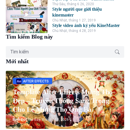
Thứ Sáu, tháng 6 26, 2020
Style người que giới thiệu
kinemaster
Chủ Nhật, tháng 1 27, 2019
Style video ảnh kỷ yếu KineMaster
Chủ Nhật, tháng 4 28, 2019
Tìm kiếm Blog này
Mới nhất
AFTER EFFECTS
Template After Effects Mừng Thọ
Đẹp – Truyền Thống Sang Trọng
Cho Lễ Mừng Thọ Ông Bà
Đình Đức
Thứ Bảy, tháng 7 18, 2026