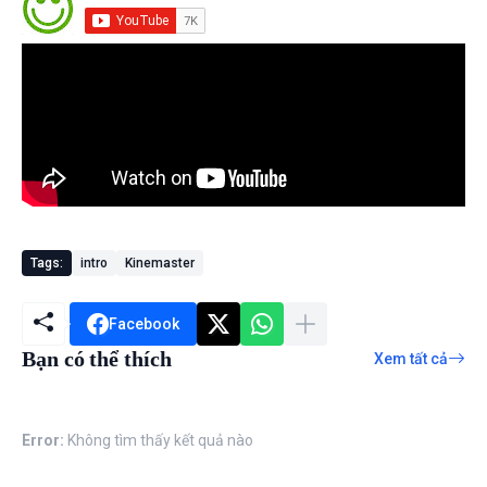
Tags:
intro
Kinemaster
Facebook
Bạn có thể thích
Xem tất cả
Error:
Không tìm thấy kết quả nào