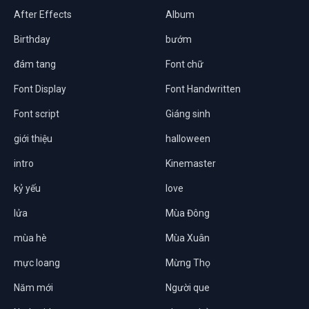
After Effects
Album
Birthday
bướm
đám tang
Font chữ
Font Display
Font Handwritten
Font script
Giáng sinh
giới thiệu
halloween
intro
Kinemaster
kỷ yếu
love
lửa
Mùa Đông
mùa hè
Mùa Xuân
mực loang
Mừng Thọ
Năm mới
Người que