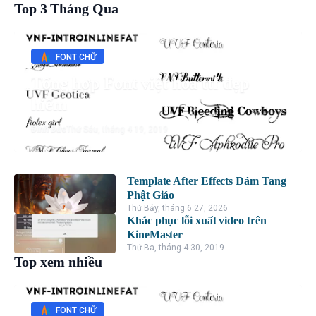
Top 3 Tháng Qua
FONT CHỮ
Tổng hợp Font việt hóa ttf đẹp
hiếm
Đình Đức
Thứ Sáu, tháng 4 19, 2019
Template After Effects Đám Tang
Phật Giáo
Thứ Bảy, tháng 6 27, 2026
Khắc phục lỗi xuất video trên
KineMaster
Thứ Ba, tháng 4 30, 2019
Top xem nhiều
FONT CHỮ