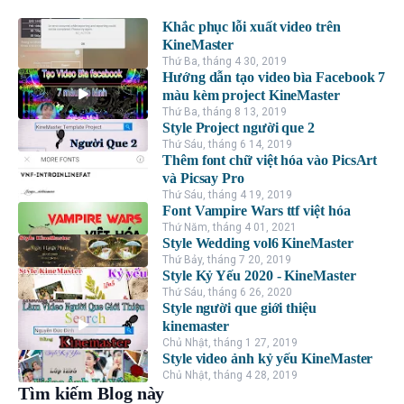
Khắc phục lỗi xuất video trên
KineMaster
Thứ Ba, tháng 4 30, 2019
Hướng dẫn tạo video bìa Facebook 7
màu kèm project KineMaster
Thứ Ba, tháng 8 13, 2019
Style Project người que 2
Thứ Sáu, tháng 6 14, 2019
Thêm font chữ việt hóa vào PicsArt
và Picsay Pro
Thứ Sáu, tháng 4 19, 2019
Font Vampire Wars ttf việt hóa
Thứ Năm, tháng 4 01, 2021
Style Wedding vol6 KineMaster
Thứ Bảy, tháng 7 20, 2019
Style Kỷ Yếu 2020 - KineMaster
Thứ Sáu, tháng 6 26, 2020
Style người que giới thiệu
kinemaster
Chủ Nhật, tháng 1 27, 2019
Style video ảnh kỷ yếu KineMaster
Chủ Nhật, tháng 4 28, 2019
Tìm kiếm Blog này