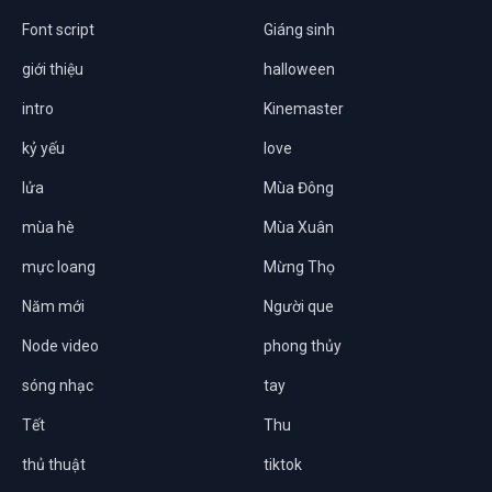
Font script
Giáng sinh
giới thiệu
halloween
intro
Kinemaster
kỷ yếu
love
lửa
Mùa Đông
mùa hè
Mùa Xuân
mực loang
Mừng Thọ
Năm mới
Người que
Node video
phong thủy
sóng nhạc
tay
Tết
Thu
thủ thuật
tiktok