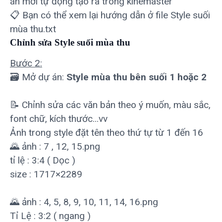
án mới tự động tạo ra trong kinemaster
📋 Bạn có thể xem lại hướng dẫn ở file Style suối
mùa thu.txt
Chỉnh sửa Style suối mùa thu
Bước 2:
🗃 Mở dự án:
Style mùa thu bên suối 1 hoặc 2
📝 Chỉnh sửa các văn bản theo ý muốn, màu sắc,
font chữ, kích thước...vv
Ảnh trong style đặt tên theo thứ tự từ 1 đến 16
🌄 ảnh : 7 , 12, 15.png
tỉ lệ : 3:4 ( Dọc )
size : 1717×2289
🌄 ảnh : 4, 5, 8, 9, 10, 11, 14, 16.png
Tỉ Lệ : 3:2 ( ngang )