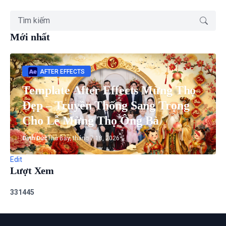
Mới nhất
AFTER EFFECTS
Template After Effects Mừng Thọ
Đẹp – Truyền Thống Sang Trọng
Cho Lễ Mừng Thọ Ông Bà
Đình Đức
Thứ Bảy, tháng 7 18, 2026
Edit
Lượt Xem
3
3
1
4
4
5