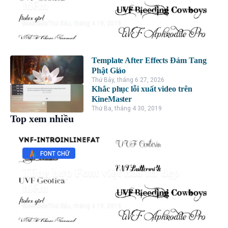
hiếm
Đình Đức
Thứ Sáu, tháng 4 19, 2019
Template After Effects Đám Tang
Phật Giáo
Thứ Bảy, tháng 6 27, 2026
Khắc phục lỗi xuất video trên
KineMaster
Thứ Ba, tháng 4 30, 2019
Top xem nhiều
FONT CHỮ
Tổng hợp Font việt hóa ttf đẹp
hiếm
Đình Đức
Thứ Sáu, tháng 4 19, 2019