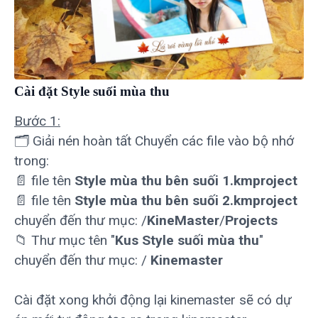
Cài đặt Style suối mùa thu
Bước 1:
🗂 Giải nén hoàn tất Chuyển các file vào bộ nhớ
trong:
📄 file tên
Style mùa thu bên suối 1.kmproject
📄 file tên
Style mùa thu bên suối 2.kmproject
chuyển đến thư mục: /
KineMaster
/
Projects
📁 Thư mục tên "
Kus Style suối mùa thu
"
chuyển đến thư mục: /
Kinemaster
Cài đặt xong khởi động lại kinemaster sẽ có dự