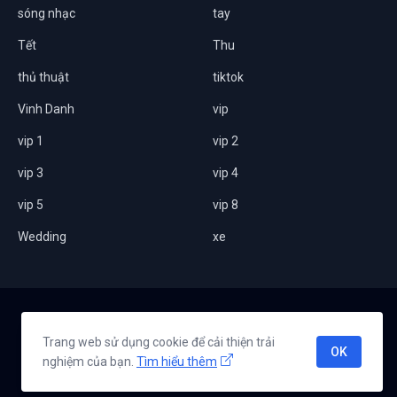
sóng nhạc
tay
Tết
Thu
thủ thuật
tiktok
Vinh Danh
vip
vip 1
vip 2
vip 3
vip 4
vip 5
vip 8
Wedding
xe
Home
Giới thiệu
Chính sách bảo mật
Liên hệ
Trang web sử dụng cookie để cải thiện trải
OK
nghiệm của bạn.
Tìm hiểu thêm