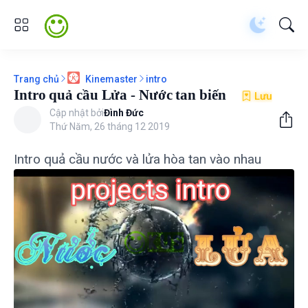
Trang chủ
intro
Kinemaster
Intro quả cầu Lửa - Nước tan biến
Lưu
Cập nhật bởi
Đình Đức
Thứ Năm, 26 tháng 12 2019
Intro quả cầu nước và lửa hòa tan vào nhau