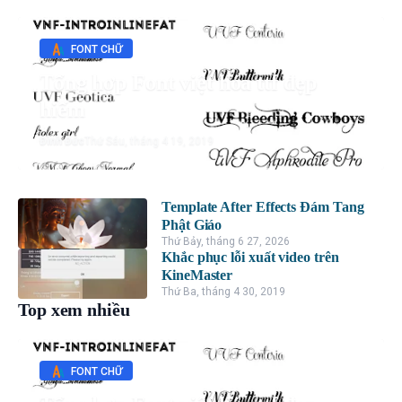
FONT CHỮ
Tổng hợp Font việt hóa ttf đẹp
hiếm
Đình Đức
Thứ Sáu, tháng 4 19, 2019
Template After Effects Đám Tang
Phật Giáo
Thứ Bảy, tháng 6 27, 2026
Khắc phục lỗi xuất video trên
KineMaster
Thứ Ba, tháng 4 30, 2019
Top xem nhiều
FONT CHỮ