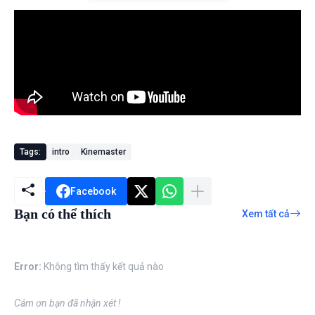
Tags:
intro
Kinemaster
Facebook
Bạn có thể thích
Xem tất cả
Error:
Không tìm thấy kết quả nào
Cám ơn bạn đã nhận xét !