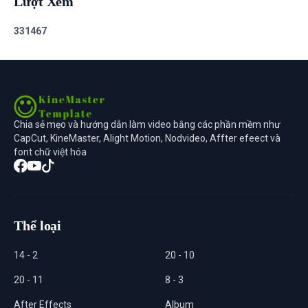
Lượt Xem
3
3
1
4
6
7
Chia sẻ mẹo và hướng dẫn làm video bằng các phần mềm như
CapCut, KineMaster, Alight Motion, Nodvideo, Affter efeect và
font chữ việt hóa
Thể loại
14 - 2
20 - 10
20 - 11
8 - 3
After Effects
Album