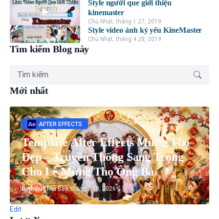
Style người que giới thiệu
kinemaster
Chủ Nhật, tháng 1 27, 2019
Style video ảnh kỷ yếu KineMaster
Chủ Nhật, tháng 4 28, 2019
Tìm kiếm Blog này
Mới nhất
AFTER EFFECTS
Template After Effects Mừng Thọ
Đẹp – Truyền Thống Sang Trọng
Cho Lễ Mừng Thọ Ông Bà
Đình Đức
Thứ Bảy, tháng 7 18, 2026
Edit