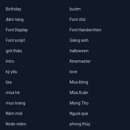
Birthday
bướm
đám tang
Font chữ
Font Display
Font Handwritten
Font script
Giáng sinh
giới thiệu
halloween
intro
Kinemaster
kỷ yếu
love
lửa
Mùa Đông
mùa hè
Mùa Xuân
mực loang
Mừng Thọ
Năm mới
Người que
Node video
phong thủy