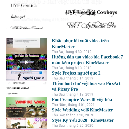
Tổng hợp Font việt hóa ttf đẹp
hiếm
Đình Đức
Thứ Sáu, tháng 4 19, 2019
Khắc phục lỗi xuất video trên
KineMaster
Thứ Ba, tháng 4 30, 2019
Hướng dẫn tạo video bìa Facebook 7
màu kèm project KineMaster
Thứ Ba, tháng 8 13, 2019
Style Project người que 2
Thứ Sáu, tháng 6 14, 2019
Thêm font chữ việt hóa vào PicsArt
và Picsay Pro
Thứ Sáu, tháng 4 19, 2019
Font Vampire Wars ttf việt hóa
Thứ Năm, tháng 4 01, 2021
Style Wedding vol6 KineMaster
Thứ Bảy, tháng 7 20, 2019
Style Kỷ Yếu 2020 - KineMaster
Thứ Sáu, tháng 6 26, 2020