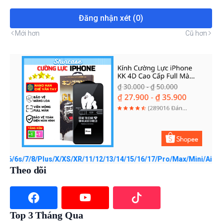
Đăng nhận xét (0)
Mới hơn
Cũ hơn
7/8/Plus/X/XS/XR/11/12/13/14/15/16/17/Pro/Max/Mini/Air với giá ₫2
Theo dõi
Top 3 Tháng Qua