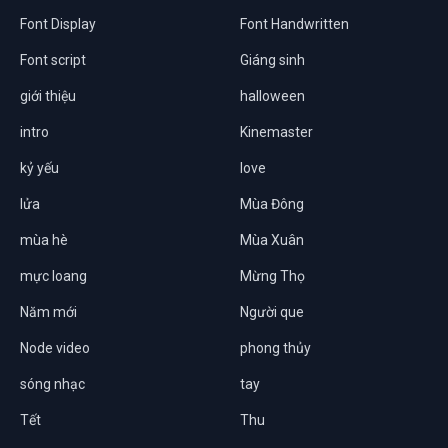
Font Display
Font Handwritten
Font script
Giáng sinh
giới thiệu
halloween
intro
Kinemaster
kỷ yếu
love
lửa
Mùa Đông
mùa hè
Mùa Xuân
mực loang
Mừng Thọ
Năm mới
Người que
Node video
phong thủy
sóng nhạc
tay
Tết
Thu