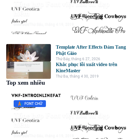
Tổng hợp Font việt hóa ttf đẹp
hiếm
Đình Đức
Thứ Sáu, tháng 4 19, 2019
Template After Effects Đám Tang
Phật Giáo
Thứ Bảy, tháng 6 27, 2026
Khắc phục lỗi xuất video trên
KineMaster
Thứ Ba, tháng 4 30, 2019
Top xem nhiều
FONT CHỮ
Tổng hợp Font việt hóa ttf đẹp
hiếm
Đình Đức
Thứ Sáu, tháng 4 19, 2019