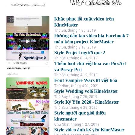
Khắc phục lỗi xuất video trên
KineMaster
Thứ Ba, tháng 4 30, 2019
Hướng dẫn tạo video bìa Facebook 7
màu kèm project KineMaster
Thứ Ba, tháng 8 13, 2019
Style Project người que 2
Thứ Sáu, tháng 6 14, 2019
Thêm font chữ việt hóa vào PicsArt
và Picsay Pro
Thứ Sáu, tháng 4 19, 2019
Font Vampire Wars ttf việt hóa
Thứ Năm, tháng 4 01, 2021
Style Wedding vol6 KineMaster
Thứ Bảy, tháng 7 20, 2019
Style Kỷ Yếu 2020 - KineMaster
Thứ Sáu, tháng 6 26, 2020
Style người que giới thiệu
kinemaster
Chủ Nhật, tháng 1 27, 2019
Style video ảnh kỷ yếu KineMaster