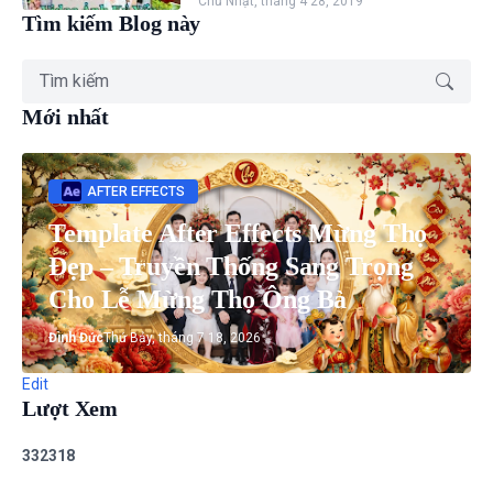
Chủ Nhật, tháng 4 28, 2019
Tìm kiếm Blog này
Mới nhất
AFTER EFFECTS
Template After Effects Mừng Thọ
Đẹp – Truyền Thống Sang Trọng
Cho Lễ Mừng Thọ Ông Bà
Đình Đức
Thứ Bảy, tháng 7 18, 2026
Edit
Lượt Xem
3
3
2
3
1
8