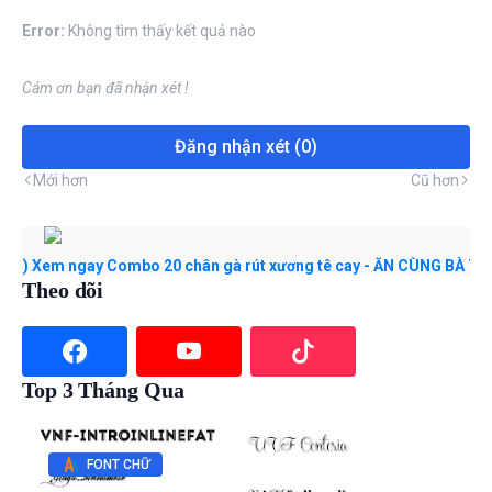
Error:
Không tìm thấy kết quả nào
Cám ơn bạn đã nhận xét !
Đăng nhận xét (0)
Mới hơn
Cũ hơn
em ngay Combo 20 chân gà rút xương tê cay - ĂN CÙNG BÀ TUYẾT M28
Theo dõi
Top 3 Tháng Qua
FONT CHỮ