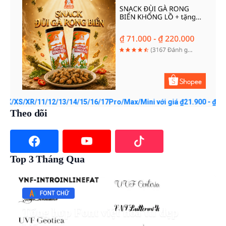
XR/11/12/13/14/15/16/17Pro/Max/Mini với giá ₫21.900 - ₫45.000. Mu
Theo dõi
Top 3 Tháng Qua
FONT CHỮ
Tổng hợp Font việt hóa ttf đẹp