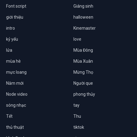
Font script
Giáng sinh
giới thiệu
halloween
intro
Kinemaster
kỷ yếu
love
lửa
Mùa Đông
mùa hè
Mùa Xuân
mực loang
Mừng Thọ
Năm mới
Người que
Node video
phong thủy
sóng nhạc
tay
Tết
Thu
thủ thuật
tiktok