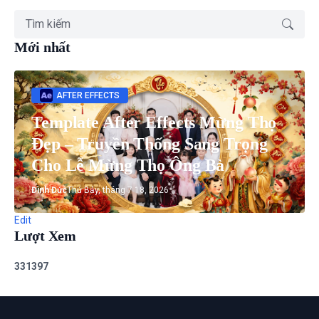
Mới nhất
AFTER EFFECTS
Template After Effects Mừng Thọ
Đẹp – Truyền Thống Sang Trọng
Cho Lễ Mừng Thọ Ông Bà
Đình Đức
Thứ Bảy, tháng 7 18, 2026
Edit
Lượt Xem
3
3
1
3
9
7