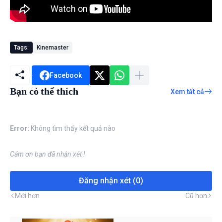
Tags:
Kinemaster
Facebook
Bạn có thể thích
Xem tất cả
Error:
Không tìm thấy kết quả nào
Cám ơn bạn đã nhận xét !
Đăng nhận xét (0)
Mới hơn
Cũ hơn