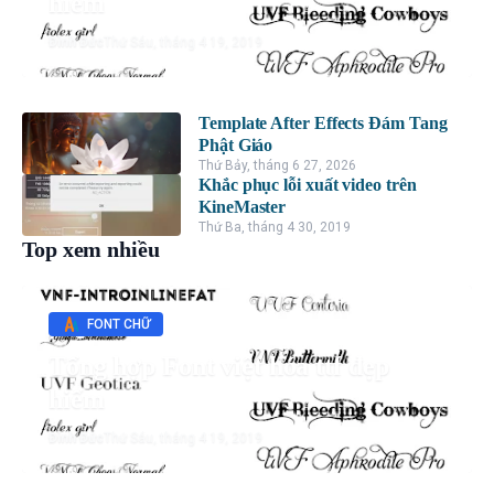
hiếm
Đình Đức
Thứ Sáu, tháng 4 19, 2019
Template After Effects Đám Tang
Phật Giáo
Thứ Bảy, tháng 6 27, 2026
Khắc phục lỗi xuất video trên
KineMaster
Thứ Ba, tháng 4 30, 2019
Top xem nhiều
FONT CHỮ
Tổng hợp Font việt hóa ttf đẹp
hiếm
Đình Đức
Thứ Sáu, tháng 4 19, 2019