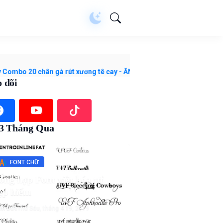
0 chân gà rút xương tê cay - ĂN CÙNG BÀ TUYẾT M28 với giá ₫198.5
 dõi
 3 Tháng Qua
FONT CHỮ
ổng hợp Font việt hóa ttf
ẹp hiếm
nh Đức
Thứ Sáu, tháng 4 19, 2019