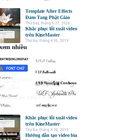
Template After Effects
Đám Tang Phật Giáo
Thứ Bảy, tháng 6 27, 2026
Khắc phục lỗi xuất video
trên KineMaster
Thứ Ba, tháng 4 30, 2019
xem nhiều
FONT CHỮ
ổng hợp Font việt hóa ttf
ẹp hiếm
nh Đức
Thứ Sáu, tháng 4 19, 2019
Khắc phục lỗi xuất video
trên KineMaster
Thứ Ba, tháng 4 30, 2019
Hướng dẫn tạo video bìa