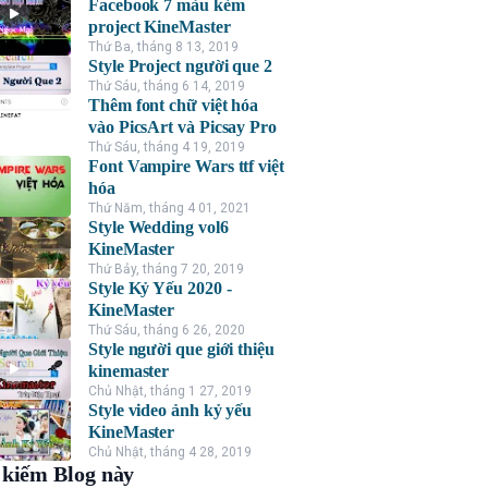
Facebook 7 màu kèm
project KineMaster
Thứ Ba, tháng 8 13, 2019
Style Project người que 2
Thứ Sáu, tháng 6 14, 2019
Thêm font chữ việt hóa
vào PicsArt và Picsay Pro
Thứ Sáu, tháng 4 19, 2019
Font Vampire Wars ttf việt
hóa
Thứ Năm, tháng 4 01, 2021
Style Wedding vol6
KineMaster
Thứ Bảy, tháng 7 20, 2019
Style Kỷ Yếu 2020 -
KineMaster
Thứ Sáu, tháng 6 26, 2020
Style người que giới thiệu
kinemaster
Chủ Nhật, tháng 1 27, 2019
Style video ảnh kỷ yếu
KineMaster
Chủ Nhật, tháng 4 28, 2019
kiếm Blog này