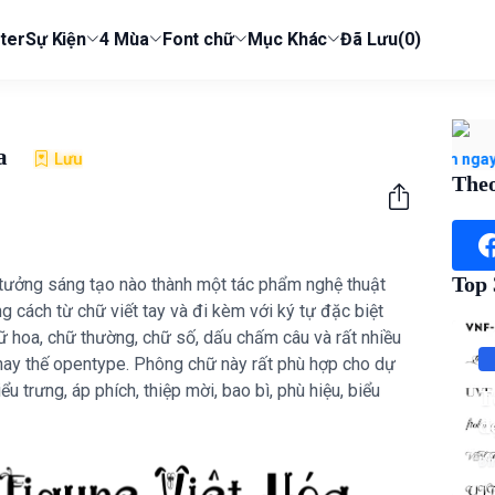
ter
Sự Kiện
4 Mùa
Font chữ
Mục Khác
Đã Lưu
(0)
óa
Lưu
(Ủng hộ admin) Xem ngay Combo 2
Theo
Top
tưởng sáng tạo nào thành một tác phẩm nghệ thuật
 cách từ chữ viết tay và đi kèm với ký tự đặc biệt
ữ hoa, chữ thường, chữ số, dấu chấm câu và rất nhiều
thay thế opentype. Phông chữ này rất phù hợp cho dự
trưng, ​​áp phích, thiệp mời, bao bì, phù hiệu, biểu
T
đ
Đì