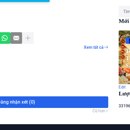
Mới
Xem tất cả
T
T
S
T
Đì
Edit
Lượ
ăng nhận xét (0)
3
3
1
9
Cũ hơn