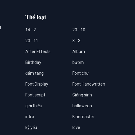
Thể loại
g
14 - 2
20 - 10
20 - 11
8 - 3
After Effects
Album
Birthday
bướm
đám tang
Font chữ
Font Display
Font Handwritten
Font script
Giáng sinh
giới thiệu
halloween
intro
Kinemaster
kỷ yếu
love