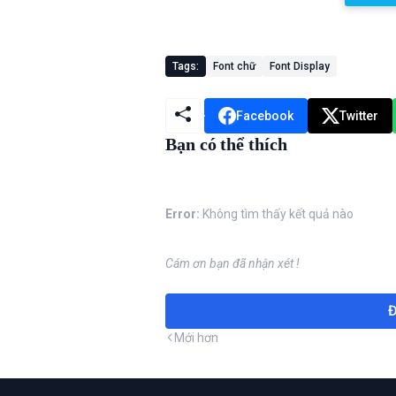
Tags:
Font chữ
Font Display
Facebook
Twitter
Bạn có thể thích
Error:
Không tìm thấy kết quả nào
Cám ơn bạn đã nhận xét !
Đ
Mới hơn