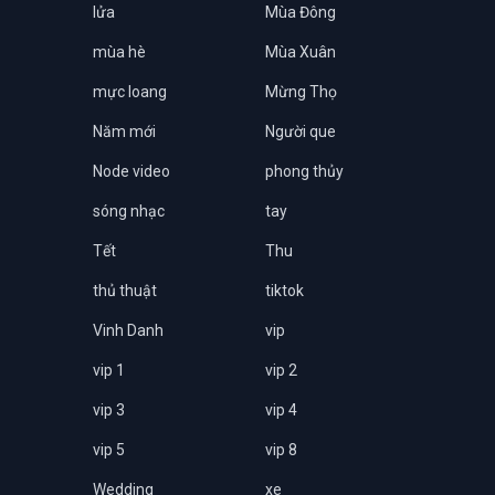
lửa
Mùa Đông
mùa hè
Mùa Xuân
mực loang
Mừng Thọ
Năm mới
Người que
Node video
phong thủy
sóng nhạc
tay
Tết
Thu
thủ thuật
tiktok
Vinh Danh
vip
vip 1
vip 2
vip 3
vip 4
vip 5
vip 8
Wedding
xe