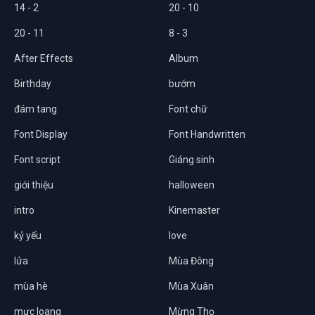
14 - 2
20 - 10
20 - 11
8 - 3
After Effects
Album
Birthday
bướm
đám tang
Font chữ
Font Display
Font Handwritten
Font script
Giáng sinh
giới thiệu
halloween
intro
Kinemaster
kỷ yếu
love
lửa
Mùa Đông
mùa hè
Mùa Xuân
mực loang
Mừng Thọ