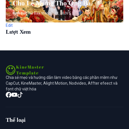
Cho Lễ Mừng Thọ Ông Bà
Đình Đức
Thứ Bảy, tháng 7 18, 2026
Edit
Lượt Xem
Chia sẻ mẹo và hướng dẫn làm video bằng các phần mềm như
CapCut, KineMaster, Alight Motion, Nodvideo, Affter efeect và
font chữ việt hóa
Thể loại