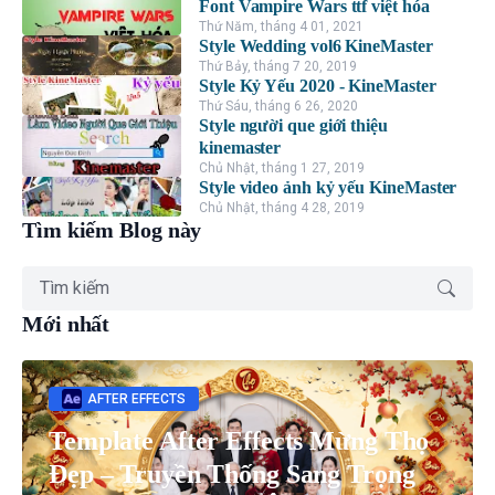
Font Vampire Wars ttf việt hóa
Thứ Năm, tháng 4 01, 2021
Style Wedding vol6 KineMaster
Thứ Bảy, tháng 7 20, 2019
Style Kỷ Yếu 2020 - KineMaster
Thứ Sáu, tháng 6 26, 2020
Style người que giới thiệu
kinemaster
Chủ Nhật, tháng 1 27, 2019
Style video ảnh kỷ yếu KineMaster
Chủ Nhật, tháng 4 28, 2019
Tìm kiếm Blog này
Mới nhất
AFTER EFFECTS
Template After Effects Mừng Thọ
Đẹp – Truyền Thống Sang Trọng