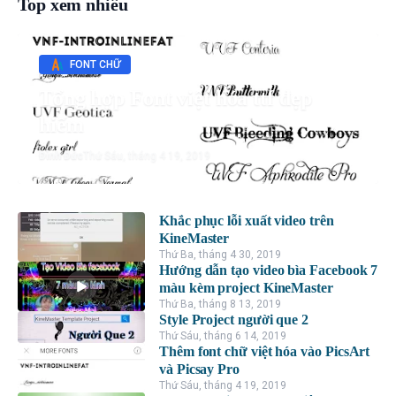
Top xem nhiều
FONT CHỮ
Tổng hợp Font việt hóa ttf đẹp
hiếm
Đình Đức
Thứ Sáu, tháng 4 19, 2019
Khắc phục lỗi xuất video trên
KineMaster
Thứ Ba, tháng 4 30, 2019
Hướng dẫn tạo video bìa Facebook 7
màu kèm project KineMaster
Thứ Ba, tháng 8 13, 2019
Style Project người que 2
Thứ Sáu, tháng 6 14, 2019
Thêm font chữ việt hóa vào PicsArt
và Picsay Pro
Thứ Sáu, tháng 4 19, 2019