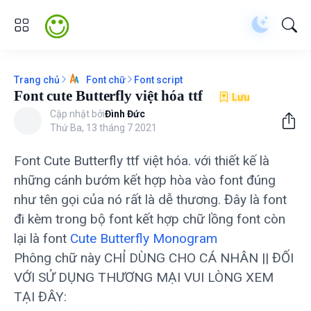
Trang chủ
Font script
Font chữ
Font cute Butterfly việt hóa ttf
Lưu
Cập nhật bởi
Đình Đức
Thứ Ba, 13 tháng 7 2021
Font Cute Butterfly ttf việt hóa. với thiết kế là
những cánh bướm kết hợp hòa vào font đúng
như tên gọi của nó rất là dễ thương. Đây là font
đi kèm trong bộ font kết hợp chữ lồng font còn
lại là font
Cute Butterfly Monogram
Phông chữ này CHỈ DÙNG CHO CÁ NHÂN || ĐỐI
VỚI SỬ DỤNG THƯƠNG MẠI VUI LÒNG XEM
TẠI ĐÂY: