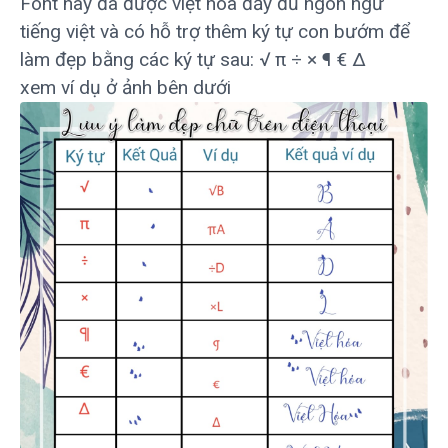
Font này đã được việt hóa đầy đủ ngôn ngữ
tiếng việt và có hỗ trợ thêm ký tự con bướm để
làm đẹp bằng các ký tự sau: √ π ÷ × ¶ € ∆
xem ví dụ ở ảnh bên dưới