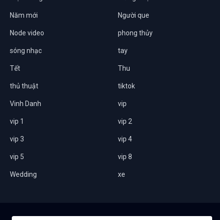
Năm mới
Người que
Node video
phong thủy
sóng nhạc
tay
Tết
Thu
thủ thuật
tiktok
Vinh Danh
vip
vip 1
vip 2
vip 3
vip 4
vip 5
vip 8
Wedding
xe