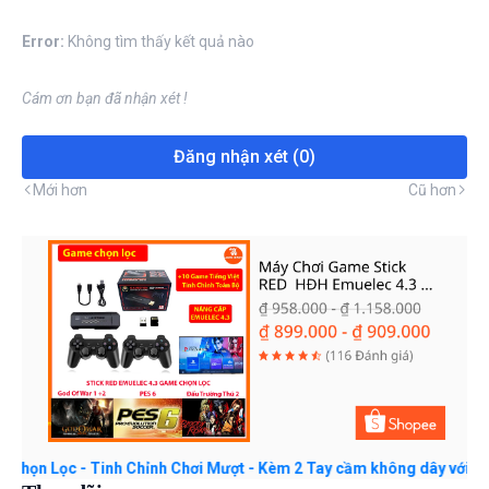
Error:
Không tìm thấy kết quả nào
Cám ơn bạn đã nhận xét !
Đăng nhận xét (0)
Mới hơn
Cũ hơn
 - Tinh Chỉnh Chơi Mượt - Kèm 2 Tay cầm không dây với giá ₫899.00