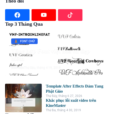
Theo dõi
Top 3 Tháng Qua
FONT CHỮ
Tổng hợp Font việt hóa ttf đẹp
hiếm
Đình Đức
Thứ Sáu, tháng 4 19, 2019
Template After Effects Đám Tang
Phật Giáo
Thứ Bảy, tháng 6 27, 2026
Khắc phục lỗi xuất video trên
KineMaster
Thứ Ba, tháng 4 30, 2019