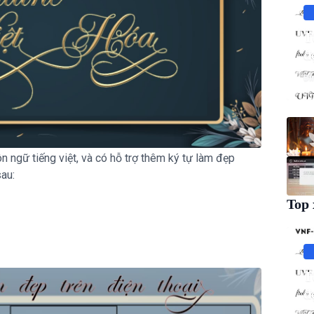
T
đ
Đì
 ngữ tiếng việt, và có hỗ trợ thêm ký tự làm đẹp
sau:
Top 
T
đ