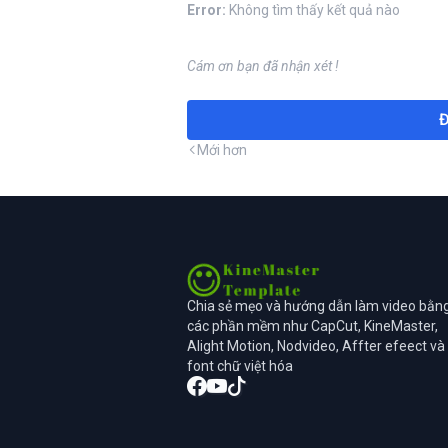
Error:
Không tìm thấy kết quả nào
Cám ơn bạn đã nhận xét !
Đ
Mới hơn
Chia sẻ mẹo và hướng dẫn làm video bằn
các phần mềm như CapCut, KineMaster,
Alight Motion, Nodvideo, Affter efeect và
font chữ việt hóa