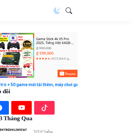
me mới tải thêm, máy chơi game cầm tay không dây với giá ₫599.000
 dõi
 3 Tháng Qua