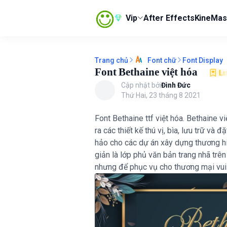
Vip
After Effects
KineMas
Trang chủ
Font Display
Font chữ
Font Bethaine việt hóa
Lư
Cập nhật bởi
Đình Đức
Thứ Hai, 23 tháng 8 2021
Font Bethaine ttf việt hóa. Bethaine 
ra các thiết kế thú vị, bìa, lưu trữ v
hảo cho các dự án xây dựng thương hi
(Ủng hộ admin) Xem n
giản là lớp phủ văn bản trang nhã trê
nhưng để phục vụ cho thương mại vui l