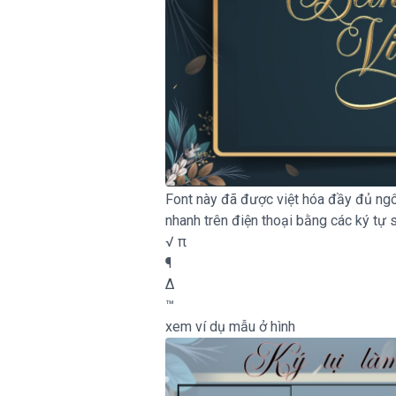
Font này đã được việt hóa đầy đủ ngôn
nhanh trên điện thoại bằng các ký tự 
√ π
¶
∆
™
xem ví dụ mẫu ở hình