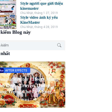
Style người que giới thiệu
kinemaster
Chủ Nhật, tháng 1 27, 2019
Style video ảnh kỷ yếu
KineMaster
Chủ Nhật, tháng 4 28, 2019
kiếm Blog này
 nhất
AFTER EFFECTS
emplate After Effects Mừng
họ Đẹp – Truyền Thống
ang Trọng Cho Lễ Mừng
họ Ông Bà
nh Đức
Thứ Bảy, tháng 7 18, 2026