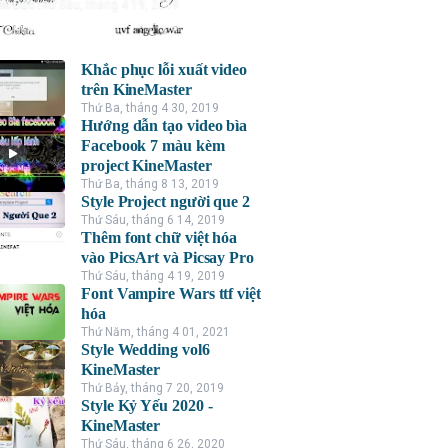
nh Đức
Thứ Sáu, tháng 4 19, 2019
Khắc phục lỗi xuất video
trên KineMaster
Thứ Ba, tháng 4 30, 2019
Hướng dẫn tạo video bìa
Facebook 7 màu kèm
project KineMaster
Thứ Ba, tháng 8 13, 2019
Style Project người que 2
Thứ Sáu, tháng 6 14, 2019
Thêm font chữ việt hóa
vào PicsArt và Picsay Pro
Thứ Sáu, tháng 4 19, 2019
Font Vampire Wars ttf việt
hóa
Thứ Năm, tháng 4 01, 2021
Style Wedding vol6
KineMaster
Thứ Bảy, tháng 7 20, 2019
Style Kỷ Yếu 2020 -
KineMaster
Thứ Sáu, tháng 6 26, 2020