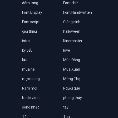
đám tang
Font chữ
Font Display
Font Handwritten
Font script
Giáng sinh
giới thiệu
halloween
intro
Kinemaster
kỷ yếu
love
lửa
Mùa Đông
mùa hè
Mùa Xuân
mực loang
Mừng Thọ
Năm mới
Người que
Node video
phong thủy
sóng nhạc
tay
Tết
Thu