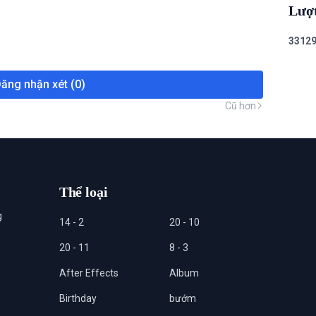
Lượ
3
3
1
2
ăng nhận xét (0)
Cũ hơn
Thể loại
g
14 - 2
20 - 10
20 - 11
8 - 3
After Effects
Album
Birthday
bướm