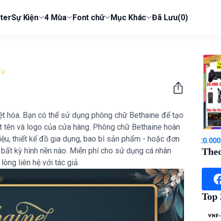
ter
Sự Kiện
4 Mùa
Font chữ
Mục Khác
Đã Lưu
(0)
u
việt hóa. Bạn có thể sử dụng phông chữ Bethaine để tạo
à đặt tên và logo của cửa hàng. Phông chữ Bethaine hoàn
ệu, thiết kế đồ gia dụng, bao bì sản phẩm - hoặc đơn
gay Game Stick 4k V5 Pro 2025, Tiếng Việt 64GB-20.000 trò + 50 ga
n bất kỳ hình nền nào. Miễn phí cho sử dụng cá nhân
Theo
òng liên hệ với tác giả.
Top