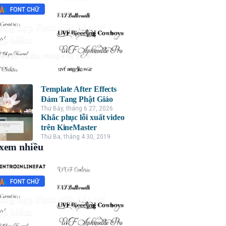
FONT CHỮ
ổng hợp Font việt hóa ttf
ẹp hiếm
nh Đức
Thứ Sáu, tháng 4 19, 2019
Template After Effects
Đám Tang Phật Giáo
Thứ Bảy, tháng 6 27, 2026
Khắc phục lỗi xuất video
trên KineMaster
Thứ Ba, tháng 4 30, 2019
xem nhiều
FONT CHỮ
ổng hợp Font việt hóa ttf
ẹp hiếm