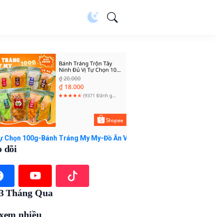
00g-Bánh Tráng My My-Đồ Ăn Vặt với giá ₫18.000. Mua ngay trên Sh
 dõi
 3 Tháng Qua
xem nhiều