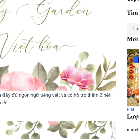
Tìm 
Mới
T
T
S
T
a đầy đủ ngôn ngữ tiếng việt và có hỗ trợ thêm 2 nét
Đì
 là:
Edit
Lượ
u
n
d
e