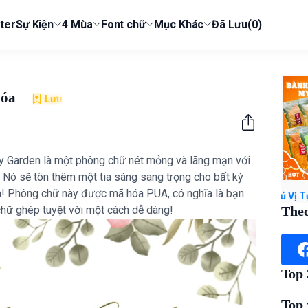
ter
Sự Kiện
4 Mùa
Font chữ
Mục Khác
Đã Lưu
(0)
hóa
Lưu
ely Garden là một phông chữ nét mỏng và lãng mạn với
 Nó sẽ tôn thêm một tia sáng sang trọng cho bất kỳ
a! Phông chữ này được mã hóa PUA, có nghĩa là bạn
(Ủng hộ admin) Xem ngay Bánh Tráng Trộn Tây Ninh Đủ Vị Tự Chọn 1
 chữ ghép tuyệt vời một cách dễ dàng!
Theo
Top
Top 