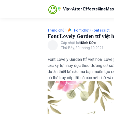
Vip
After Effects
KineMas
Trang chủ
Font script
Font chữ
Font Lovely Garden ttf việt 
Cập nhật bởi
Đình Đức
Thứ Bảy, 30 tháng 10 2021
Font Lovely Garden ttf việt hóa. Lov
các ký tự nhảy dọc theo đường cơ sở.
dự án thiết kế nào mà bạn muốn tạo r
có thể truy cập tất cả các nét chữ và