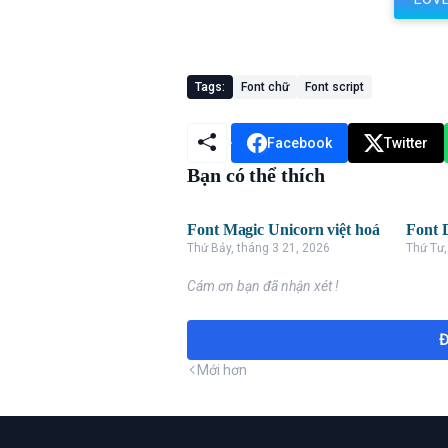
Tags:
Font chữ
Font script
Facebook
Twitter
Bạn có thể thích
Font Magic Unicorn việt hoá
Font 
Thứ Bảy, tháng 3 21, 2026
Thứ Tư,
Cám ơn bạn đã nhận xét !
Đ
Mới hơn