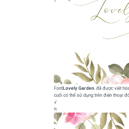
Font
Lovely Garden
. đã được việt hó
cuối có thể sử dụng trên điện thoại đó
√
π