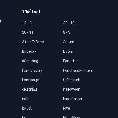
Thể loại
g
14 - 2
20 - 10
20 - 11
8 - 3
After Effects
Album
Birthday
bướm
đám tang
Font chữ
Font Display
Font Handwritten
Font script
Giáng sinh
giới thiệu
halloween
intro
Kinemaster
kỷ yếu
love
lửa
Mùa Đông