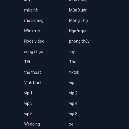
mùa hè
Mùa Xuân
mực loang
Mừng Thọ
Năm mới
Người que
Node video
phong thủy
sóng nhạc
tay
Tết
Thu
thủ thuật
tiktok
Vinh Danh
vip
vip 1
vip 2
vip 3
vip 4
vip 5
vip 8
Wedding
xe