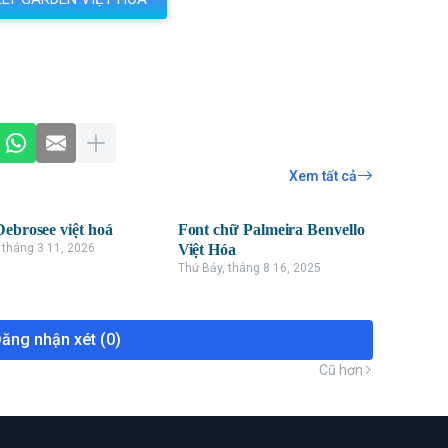
Xem tất cả
Debrosee việt hoá
Font chữ Palmeira Benvello
 tháng 3 11, 2026
Việt Hóa
Thứ Bảy, tháng 8 16, 2025
ăng nhận xét (0)
Cũ hơn