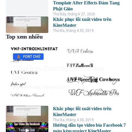
Template After Effects Đám Tang
Phật Giáo
Thứ Bảy, tháng 6 27, 2026
Khắc phục lỗi xuất video trên
KineMaster
Thứ Ba, tháng 4 30, 2019
Top xem nhiều
FONT CHỮ
Tổng hợp Font việt hóa ttf đẹp
hiếm
Đình Đức
Thứ Sáu, tháng 4 19, 2019
Khắc phục lỗi xuất video trên
KineMaster
Thứ Ba, tháng 4 30, 2019
Hướng dẫn tạo video bìa Facebook 7
màu kèm project KineMaster