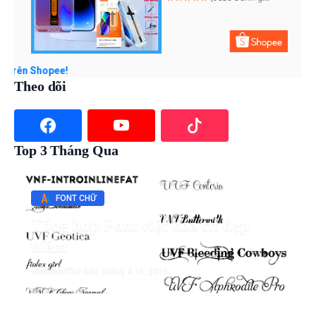
hopee!
Theo dõi
Top 3 Tháng Qua
FONT CHỮ
Tổng hợp Font việt hóa ttf đẹp
hiếm
Đình Đức
Thứ Sáu, tháng 4 19, 2019