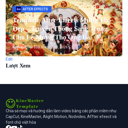
AFTER EFFECTS
Template After Effects Mừng Thọ
Đẹp – Truyền Thống Sang Trọng
Cho Lễ Mừng Thọ Ông Bà
Đình Đức
Thứ Bảy, tháng 7 18, 2026
Edit
Lượt Xem
Chia sẻ mẹo và hướng dẫn làm video bằng các phần mềm như
CapCut, KineMaster, Alight Motion, Nodvideo, Affter efeect và
font chữ việt hóa