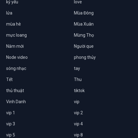
kỷ yếu
love
lửa
Mùa Đông
mùa hè
Mùa Xuân
mực loang
Mừng Thọ
Năm mới
Người que
Node video
phong thủy
sóng nhạc
tay
Tết
Thu
thủ thuật
tiktok
Vinh Danh
vip
vip 1
vip 2
vip 3
vip 4
vip 5
vip 8