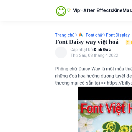
Vip
After Effects
KineMas
Trang chủ
Font Display
Font chữ
Font Daisy way việt hoá
Cập nhật bởi
Đình Đức
Thứ Sáu, 08 tháng 4 2022
Phông chữ Daisy Way là một mẫu thiế
những đoá hoa hướng dương tuyệt đẹp
thương mại có sẵn tại >> https://bil
(Ủng 