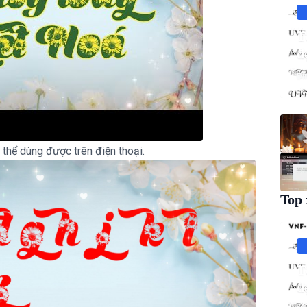
T
đ
Đì
thể dùng được trên điện thoại.
Top 
T
đ