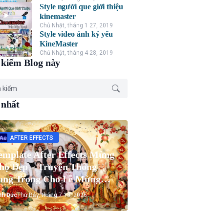
Style người que giới thiệu
kinemaster
Chủ Nhật, tháng 1 27, 2019
Style video ảnh kỷ yếu
KineMaster
Chủ Nhật, tháng 4 28, 2019
kiếm Blog này
 nhất
AFTER EFFECTS
emplate After Effects Mừng
họ Đẹp – Truyền Thống
ang Trọng Cho Lễ Mừng
họ Ông Bà
nh Đức
Thứ Bảy, tháng 7 18, 2026