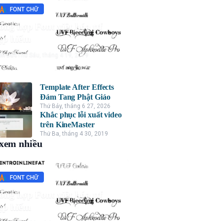
FONT CHỮ
ổng hợp Font việt hóa ttf
ẹp hiếm
nh Đức
Thứ Sáu, tháng 4 19, 2019
Template After Effects
Đám Tang Phật Giáo
Thứ Bảy, tháng 6 27, 2026
Khắc phục lỗi xuất video
trên KineMaster
Thứ Ba, tháng 4 30, 2019
xem nhiều
FONT CHỮ
ổng hợp Font việt hóa ttf
ẹp hiếm