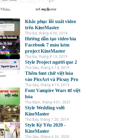
nh Đức
Thứ Sáu, tháng 4 19, 2019
Khắc phục lỗi xuất video
trên KineMaster
Thứ Ba, tháng 4 30, 2019
Hướng dẫn tạo video bìa
Facebook 7 màu kèm
project KineMaster
Thứ Ba, tháng 8 13, 2019
Style Project người que 2
Thứ Sáu, tháng 6 14, 2019
Thêm font chữ việt hóa
vào PicsArt và Picsay Pro
Thứ Sáu, tháng 4 19, 2019
Font Vampire Wars ttf việt
hóa
Thứ Năm, tháng 4 01, 2021
Style Wedding vol6
KineMaster
Thứ Bảy, tháng 7 20, 2019
Style Kỷ Yếu 2020 -
KineMaster
Thứ Sáu, tháng 6 26, 2020