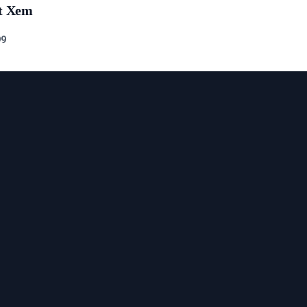
t Xem
9
9