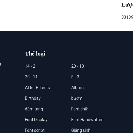
Lượ
3
3
1
3
Thể loại
g
14 - 2
20 - 10
20 - 11
8 - 3
After Effects
Album
Birthday
bướm
đám tang
Font chữ
Font Display
Font Handwritten
Font script
Giáng sinh