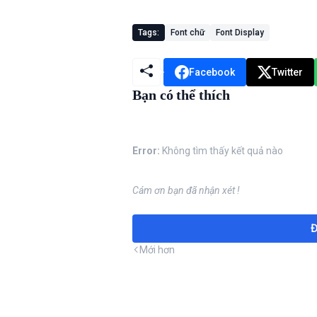
Tags:
Font chữ
Font Display
Facebook
Twitter
Bạn có thể thích
Error:
Không tìm thấy kết quả nào
Cám ơn bạn đã nhận xét !
Đ
Mới hơn