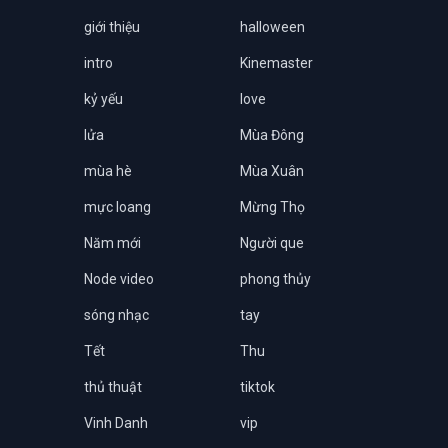
giới thiệu
halloween
intro
Kinemaster
kỷ yếu
love
lửa
Mùa Đông
mùa hè
Mùa Xuân
mực loang
Mừng Thọ
Năm mới
Người que
Node video
phong thủy
sóng nhạc
tay
Tết
Thu
thủ thuật
tiktok
Vinh Danh
vip