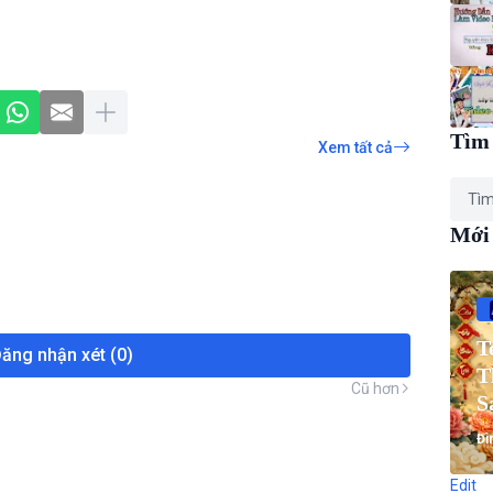
Tìm 
Xem tất cả
Mới
T
ăng nhận xét (0)
T
Cũ hơn
S
T
Đì
Edit