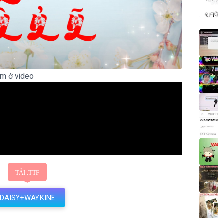
Đì
em ở video
DAISY+WAY.KINE