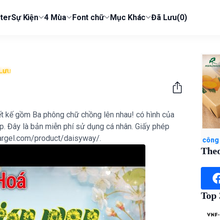
ter
Sự Kiện
4 Mùa
Font chữ
Mục Khác
Đã Lưu
(0)
Lưu
t kế gồm Ba phông chữ chồng lên nhau! có hình của
. Đây là bản miễn phí sử dụng cá nhân. Giấy phép
lyargel.com/product/daisyway/.
hộ admin) Xem ngay Xoài sấy dẻo Mẹ Rô. Có hồ sơ công bố, xuất hóa đ
Theo
Top