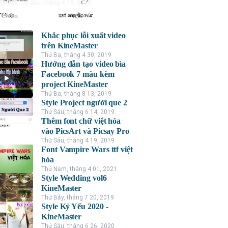
nh Đức
Thứ Sáu, tháng 4 19, 2019
Khắc phục lỗi xuất video
trên KineMaster
Thứ Ba, tháng 4 30, 2019
Hướng dẫn tạo video bìa
Facebook 7 màu kèm
project KineMaster
Thứ Ba, tháng 8 13, 2019
Style Project người que 2
Thứ Sáu, tháng 6 14, 2019
Thêm font chữ việt hóa
vào PicsArt và Picsay Pro
Thứ Sáu, tháng 4 19, 2019
Font Vampire Wars ttf việt
hóa
Thứ Năm, tháng 4 01, 2021
Style Wedding vol6
KineMaster
Thứ Bảy, tháng 7 20, 2019
Style Kỷ Yếu 2020 -
KineMaster
Thứ Sáu, tháng 6 26, 2020