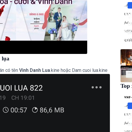
T
đ
Đì
 lụa
án có tên
Vinh Danh Lua
.kine hoặc Dam cuoi lua.kine
Top 
T
đ