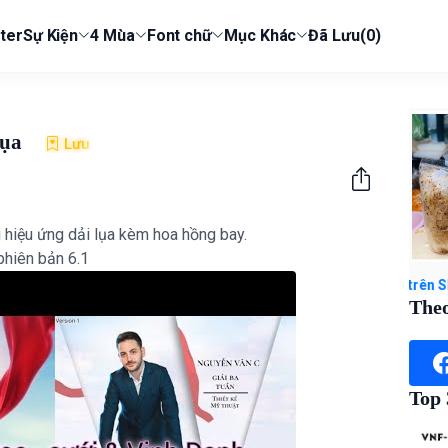
ter
Sự Kiện
4 Mùa
Font chữ
Mục Khác
Đã Lưu
(0)
Lụa
Lưu
i hiệu ứng dải lụa kèm hoa hồng bay.
phiên bản 6.1
TUYẾT M67 với giá ₫168.000 - ₫219.500. Mua ngay trên Shopee!
Theo
Top