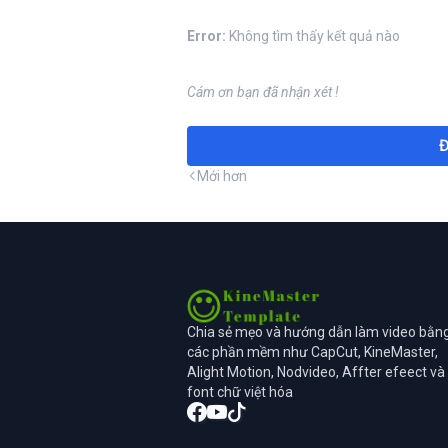
Error:
Không tìm thấy kết quả nào
Cám ơn bạn đã nhận xét !
Đ
Mới hơn
Chia sẻ mẹo và hướng dẫn làm video bằn
các phần mềm như CapCut, KineMaster,
Alight Motion, Nodvideo, Affter efeect và
font chữ việt hóa