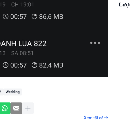
Lượ
2
Wedding
Xem tất cả