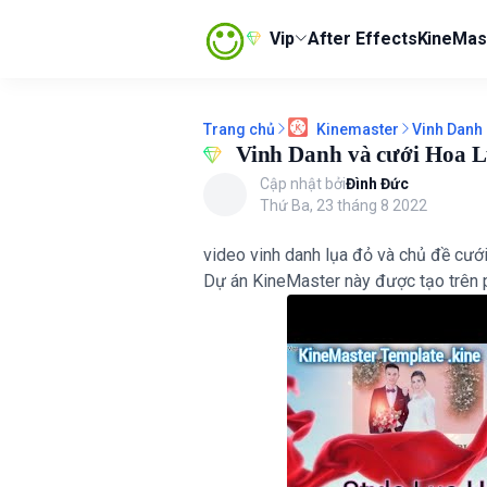
Vip
After Effects
KineMas
Trang chủ
Vinh Danh
Kinemaster
Vinh Danh và cưới Hoa 
Cập nhật bởi
Đình Đức
Thứ Ba, 23 tháng 8 2022
video vinh danh lụa đỏ và chủ đề cướ
Dự án KineMaster này được tạo trên 
em ngay (Tặng 6 thạch healthy) COMBO TỨ ĐẠI ĐÙI GÀ - ĂN CÙNG BÀ 