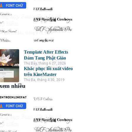
FONT CHỮ
ổng hợp Font việt hóa ttf
ẹp hiếm
nh Đức
Thứ Sáu, tháng 4 19, 2019
Template After Effects
Đám Tang Phật Giáo
Thứ Bảy, tháng 6 27, 2026
Khắc phục lỗi xuất video
trên KineMaster
Thứ Ba, tháng 4 30, 2019
xem nhiều
FONT CHỮ
ổng hợp Font việt hóa ttf
ẹp hiếm