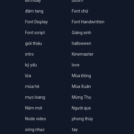
Birthday
bướm
đám tang
Font chữ
Font Display
Font Handwritten
Font script
Giáng sinh
giới thiệu
halloween
intro
Kinemaster
kỷ yếu
love
lửa
Mùa Đông
mùa hè
Mùa Xuân
mực loang
Mừng Thọ
Năm mới
Người que
Node video
phong thủy
sóng nhạc
tay