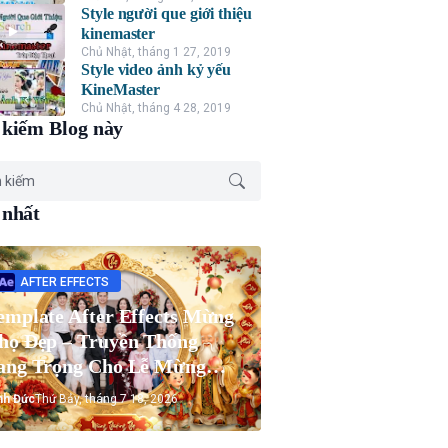
Style người que giới thiệu
kinemaster
Chủ Nhật, tháng 1 27, 2019
Style video ảnh kỷ yếu
KineMaster
Chủ Nhật, tháng 4 28, 2019
kiếm Blog này
 nhất
AFTER EFFECTS
emplate After Effects Mừng
họ Đẹp – Truyền Thống
ang Trọng Cho Lễ Mừng
họ Ông Bà
nh Đức
Thứ Bảy, tháng 7 18, 2026