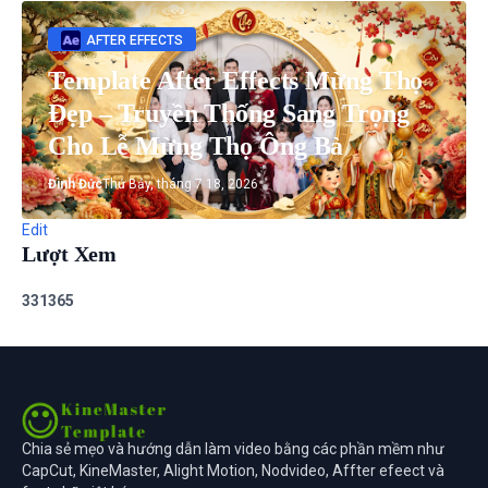
AFTER EFFECTS
Template After Effects Mừng Thọ
Đẹp – Truyền Thống Sang Trọng
Cho Lễ Mừng Thọ Ông Bà
Đình Đức
Thứ Bảy, tháng 7 18, 2026
Edit
Lượt Xem
3
3
1
3
6
5
Chia sẻ mẹo và hướng dẫn làm video bằng các phần mềm như
CapCut, KineMaster, Alight Motion, Nodvideo, Affter efeect và