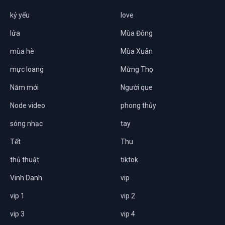
kỷ yếu
love
lửa
Mùa Đông
mùa hè
Mùa Xuân
mực loang
Mừng Thọ
Năm mới
Người que
Node video
phong thủy
sóng nhạc
tay
Tết
Thu
thủ thuật
tiktok
Vinh Danh
vip
vip 1
vip 2
vip 3
vip 4