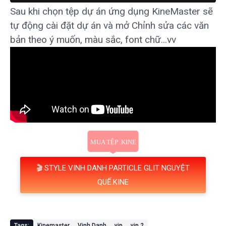
Sau khi chọn tệp dự án ứng dụng KineMaster sẽ
tự động cài đặt dự án và mở Chỉnh sửa các văn
bản theo ý muốn, màu sắc, font chữ...vv
🎬 STYLE VINH DANH PARTICLE GLIT NGUYỆT
QUẾ.KINE
Tags:
Kinemaster
Vinh Danh
vip
vip 2