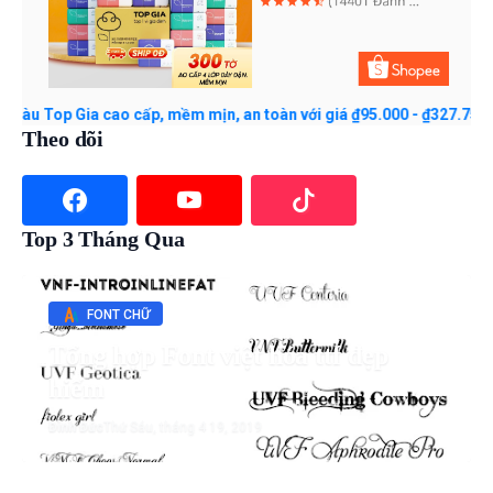
Top Gia cao cấp, mềm mịn, an toàn với giá ₫95.000 - ₫327.750. Mua 
Theo dõi
Top 3 Tháng Qua
FONT CHỮ
Tổng hợp Font việt hóa ttf đẹp
hiếm
Đình Đức
Thứ Sáu, tháng 4 19, 2019