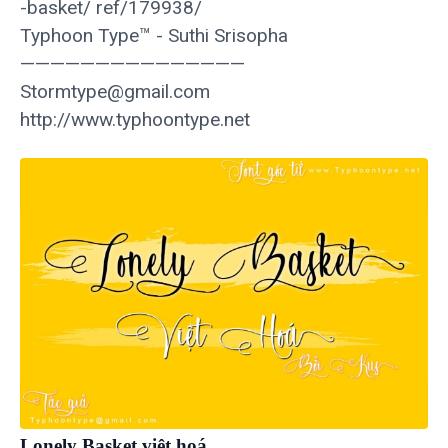
-basket/ ref/179938/
Typhoon Type™ - Suthi Srisopha
———————————————
Stormtype@gmail.com
http://www.typhoontype.net
Lonely Basket việt hoá