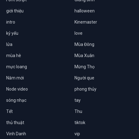
giới thiệu
halloween
intro
Kinemaster
kỷ yếu
love
lửa
Mùa Đông
mùa hè
Mùa Xuân
mực loang
Mừng Thọ
Năm mới
Người que
Node video
phong thủy
sóng nhạc
tay
Tết
Thu
thủ thuật
tiktok
Vinh Danh
vip