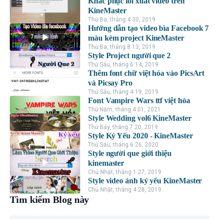
Khắc phục lỗi xuất video trên
KineMaster
Thứ Ba, tháng 4 30, 2019
Hướng dẫn tạo video bìa Facebook 7
màu kèm project KineMaster
Thứ Ba, tháng 8 13, 2019
Style Project người que 2
Thứ Sáu, tháng 6 14, 2019
Thêm font chữ việt hóa vào PicsArt
và Picsay Pro
Thứ Sáu, tháng 4 19, 2019
Font Vampire Wars ttf việt hóa
Thứ Năm, tháng 4 01, 2021
Style Wedding vol6 KineMaster
Thứ Bảy, tháng 7 20, 2019
Style Kỷ Yếu 2020 - KineMaster
Thứ Sáu, tháng 6 26, 2020
Style người que giới thiệu
kinemaster
Chủ Nhật, tháng 1 27, 2019
Style video ảnh kỷ yếu KineMaster
Chủ Nhật, tháng 4 28, 2019
Tìm kiếm Blog này