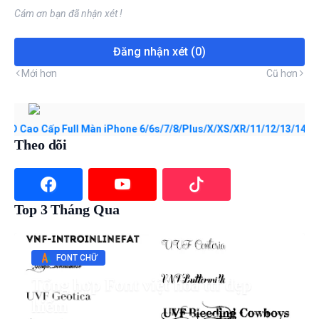
Cám ơn bạn đã nhận xét !
Đăng nhận xét (0)
Mới hơn
Cũ hơn
ấp Full Màn iPhone 6/6s/7/8/Plus/X/XS/XR/11/12/13/14/15/16/17/Pr
Theo dõi
Top 3 Tháng Qua
FONT CHỮ
Tổng hợp Font việt hóa ttf đẹp
hiếm