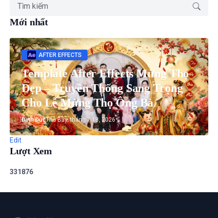
Mới nhất
AFTER EFFECTS
Template After Effects Mừng Thọ
Đẹp – Truyền Thống Sang Trọng
Cho Lễ Mừng Thọ Ông Bà
Đình Đức
Thứ Bảy, tháng 7 18, 2026
Edit
Lượt Xem
3
3
1
8
7
6