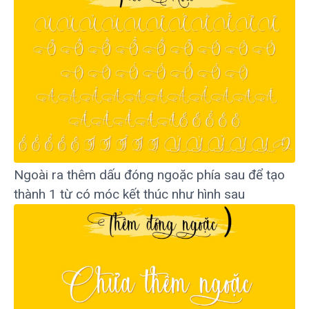
Ngoài ra thêm dấu đóng ngoặc phía sau để tạo
thành 1 từ có móc kết thúc như hình sau