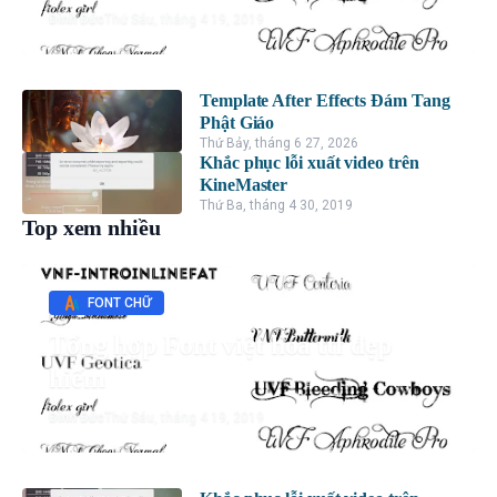
Đình Đức
Thứ Sáu, tháng 4 19, 2019
Template After Effects Đám Tang
Phật Giáo
Thứ Bảy, tháng 6 27, 2026
Khắc phục lỗi xuất video trên
KineMaster
Thứ Ba, tháng 4 30, 2019
Top xem nhiều
FONT CHỮ
Tổng hợp Font việt hóa ttf đẹp
hiếm
Đình Đức
Thứ Sáu, tháng 4 19, 2019