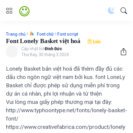
Trang chủ
Font script
Font chữ
Font Lonely Basket việt hoá
Lưu
Cập nhật bởi
Đình Đức
Thứ Bảy, 30 tháng 3 2024
Lonely Basket bản việt hoá đã thêm đầy đủ các
dấu cho ngôn ngữ việt nam bởi kus. font LoneLy
Basket chỉ được phép sử dụng miễn phí trong
dự án cá nhân, phi lợi nhuận và từ thiện
Vui lòng mua giấy phép thương mại tại đây:
http://www.typhoontype.net/fonts/lonely-basket-
font/
https://www.creativefabrica.com/product/lonely