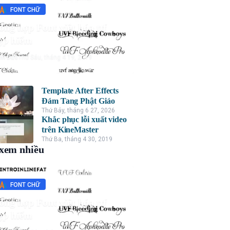
FONT CHỮ
ổng hợp Font việt hóa ttf
ẹp hiếm
nh Đức
Thứ Sáu, tháng 4 19, 2019
Template After Effects
Đám Tang Phật Giáo
Thứ Bảy, tháng 6 27, 2026
Khắc phục lỗi xuất video
trên KineMaster
Thứ Ba, tháng 4 30, 2019
xem nhiều
FONT CHỮ
ổng hợp Font việt hóa ttf
ẹp hiếm