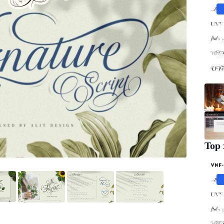
T
đ
Đì
Top 
T
đ