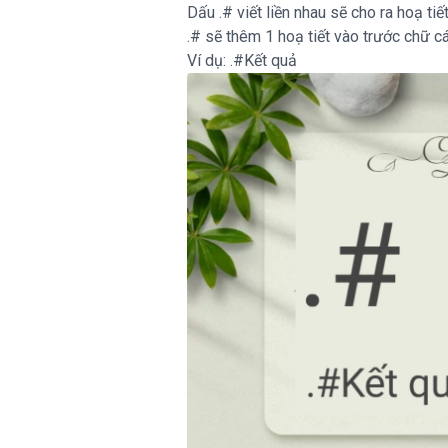
Dấu .# viết liền nhau sẽ cho ra hoạ tiế
.#
sẽ thêm 1 hoạ tiết vào trước chữ cá
Ví dụ:
.#Kết quả