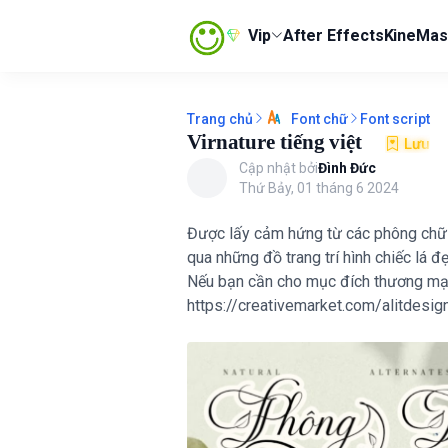
Vip
After Effects
KineMas
Trang chủ
Font script
Font chữ
Virnature tiếng việt
Lưu
Cập nhật bởi
Đình Đức
Thứ Bảy, 01 tháng 6 2024
Được lấy cảm hứng từ các phông chữ t
qua những đồ trang trí hình chiếc lá 
Nếu bạn cần cho mục đích thương mại 
(Ủng 
https://creativemarket.com/alitdesi