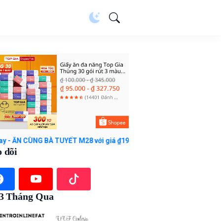
À TUYẾT M28 với giá ₫198.500 - ₫251.000. Mua ngay trên Shopee!
 dõi
 3 Tháng Qua