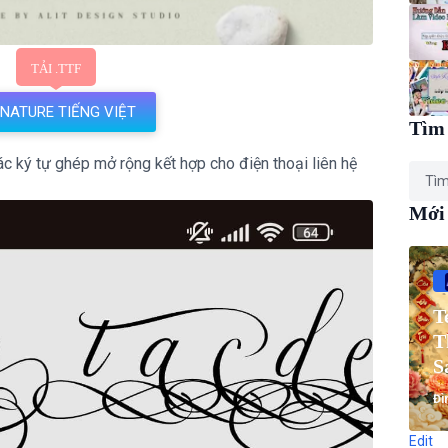
RNATURE TIẾNG VIỆT
Tìm 
c ký tự ghép mở rộng kết hợp cho điện thoại liên hệ
Mới
T
T
S
T
Đì
Edit