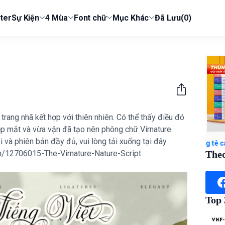
ter
Sự Kiện
4 Mùa
Font chữ
Mục Khác
Đã Lưu
(0)
rang nhã kết hợp với thiên nhiên. Có thể thấy điều đó
đẹp mắt và vừa vặn đã tạo nên phông chữ Virnature
và phiên bản đầy đủ, vui lòng tải xuống tại đây
hộ admin) Xem ngay Combo 20 chân gà rút xương tê cay - ĂN CÙNG B
gn/12706015-The-Virnature-Nature-Script
Theo
Top