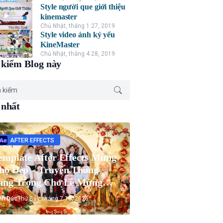
Style người que giới thiệu
kinemaster
Chủ Nhật, tháng 1 27, 2019
Style video ảnh kỷ yếu
KineMaster
Chủ Nhật, tháng 4 28, 2019
kiếm Blog này
 nhất
AFTER EFFECTS
emplate After Effects Mừng
họ Đẹp – Truyền Thống
ang Trọng Cho Lễ Mừng
họ Ông Bà
nh Đức
Thứ Bảy, tháng 7 18, 2026