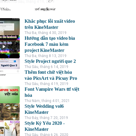
nh Đức
Thứ Sáu, tháng 4 19, 2019
Khắc phục lỗi xuất video
trên KineMaster
Thứ Ba, tháng 4 30, 2019
Hướng dẫn tạo video bìa
Facebook 7 màu kèm
project KineMaster
Thứ Ba, tháng 8 13, 2019
Style Project người que 2
Thứ Sáu, tháng 6 14, 2019
Thêm font chữ việt hóa
vào PicsArt và Picsay Pro
Thứ Sáu, tháng 4 19, 2019
Font Vampire Wars ttf việt
hóa
Thứ Năm, tháng 4 01, 2021
Style Wedding vol6
KineMaster
Thứ Bảy, tháng 7 20, 2019
Style Kỷ Yếu 2020 -
KineMaster
Thứ Sáu, tháng 6 26, 2020