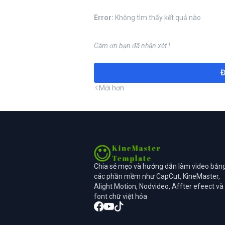
Error:
Không tìm thấy kết quả nào
Cám ơn bạn đã nhận xét !
Đ
Mới hơn
Chia sẻ mẹo và hướng dẫn làm video bằn
các phần mềm như CapCut, KineMaster,
Alight Motion, Nodvideo, Affter efeect và
font chữ việt hóa