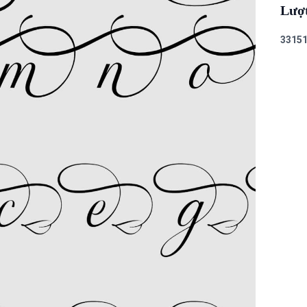
Lượ
3
3
1
5