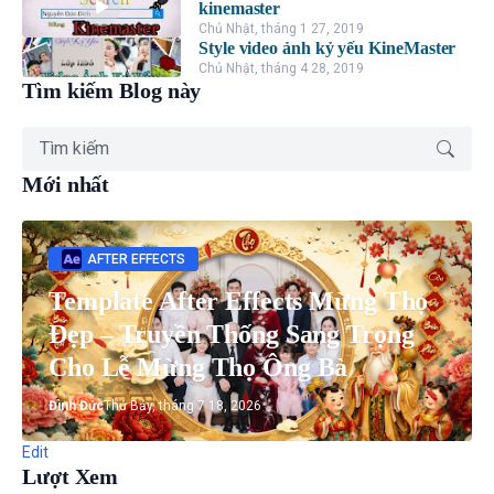
kinemaster
Chủ Nhật, tháng 1 27, 2019
Style video ảnh kỷ yếu KineMaster
Chủ Nhật, tháng 4 28, 2019
Tìm kiếm Blog này
Mới nhất
AFTER EFFECTS
Template After Effects Mừng Thọ
Đẹp – Truyền Thống Sang Trọng
Cho Lễ Mừng Thọ Ông Bà
Đình Đức
Thứ Bảy, tháng 7 18, 2026
Edit
Lượt Xem