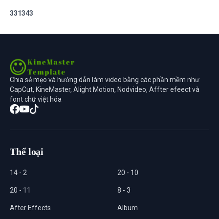
3
3
1
3
4
3
Chia sẻ mẹo và hướng dẫn làm video bằng các phần mềm như
CapCut, KineMaster, Alight Motion, Nodvideo, Affter efeect và
font chữ việt hóa
Thể loại
14 - 2
20 - 10
20 - 11
8 - 3
After Effects
Album