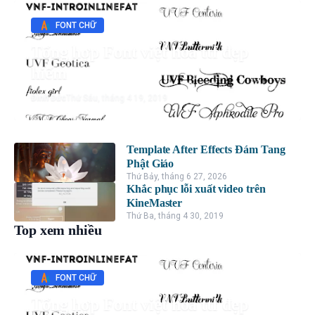
FONT CHỮ
Tổng hợp Font việt hóa ttf đẹp
hiếm
Đình Đức
Thứ Sáu, tháng 4 19, 2019
Template After Effects Đám Tang
Phật Giáo
Thứ Bảy, tháng 6 27, 2026
Khắc phục lỗi xuất video trên
KineMaster
Thứ Ba, tháng 4 30, 2019
Top xem nhiều
FONT CHỮ
Tổng hợp Font việt hóa ttf đẹp