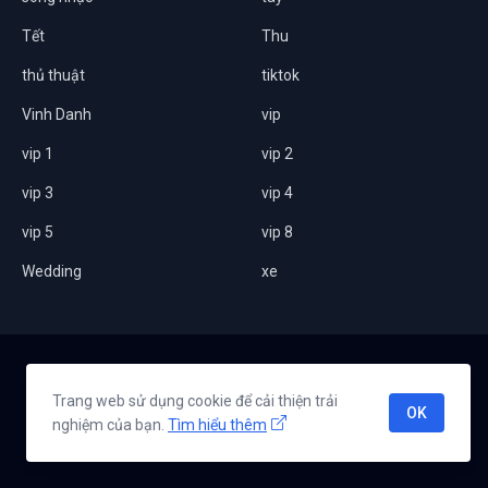
Tết
Thu
thủ thuật
tiktok
Vinh Danh
vip
vip 1
vip 2
vip 3
vip 4
vip 5
vip 8
Wedding
xe
Home
Giới thiệu
Chính sách bảo mật
Liên hệ
Trang web sử dụng cookie để cải thiện trải
OK
nghiệm của bạn.
Tìm hiểu thêm