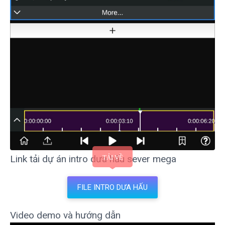
Link tải dự án intro dưa hấu sever mega
FILE INTRO DƯA HẤU
Video demo và hướng dẫn