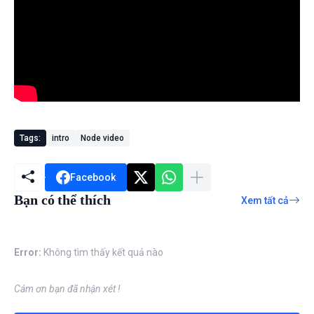
Tags:
intro
Node video
Facebook
Bạn có thể thích
Xem tất cả
Error:
Không tìm thấy kết quả nào
Cám ơn bạn đã nhận xét !