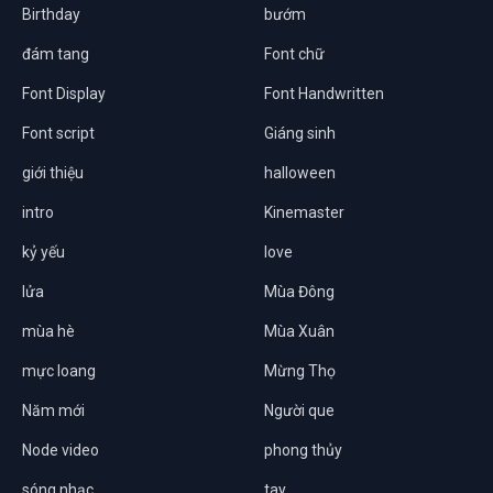
Birthday
bướm
đám tang
Font chữ
Font Display
Font Handwritten
Font script
Giáng sinh
giới thiệu
halloween
intro
Kinemaster
kỷ yếu
love
lửa
Mùa Đông
mùa hè
Mùa Xuân
mực loang
Mừng Thọ
Năm mới
Người que
Node video
phong thủy
sóng nhạc
tay