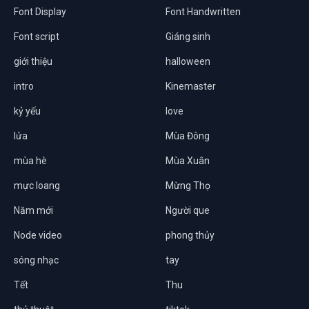
Font Display
Font Handwritten
Font script
Giáng sinh
giới thiệu
halloween
intro
Kinemaster
kỷ yếu
love
lửa
Mùa Đông
mùa hè
Mùa Xuân
mực loang
Mừng Thọ
Năm mới
Người que
Node video
phong thủy
sóng nhạc
tay
Tết
Thu