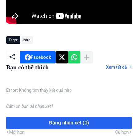
Tags:
intro
Facebook
Bạn có thể thích
Xem tất cả
Error:
Không tìm thấy kết quả nào
Cám ơn bạn đã nhận xét !
Đăng nhận xét (0)
Mới hơn
Cũ hơn