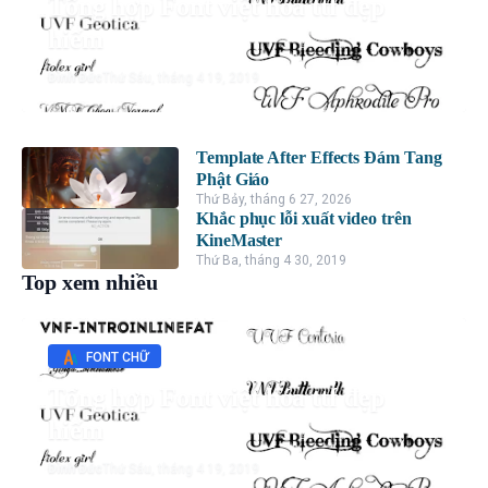
Tổng hợp Font việt hóa ttf đẹp
hiếm
Đình Đức
Thứ Sáu, tháng 4 19, 2019
Template After Effects Đám Tang
Phật Giáo
Thứ Bảy, tháng 6 27, 2026
Khắc phục lỗi xuất video trên
KineMaster
Thứ Ba, tháng 4 30, 2019
Top xem nhiều
FONT CHỮ
Tổng hợp Font việt hóa ttf đẹp
hiếm
Đình Đức
Thứ Sáu, tháng 4 19, 2019