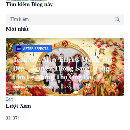
Tìm kiếm Blog này
Mới nhất
AFTER EFFECTS
Template After Effects Mừng Thọ
Đẹp – Truyền Thống Sang Trọng
Cho Lễ Mừng Thọ Ông Bà
Đình Đức
Thứ Bảy, tháng 7 18, 2026
Edit
Lượt Xem
3
3
1
3
7
1