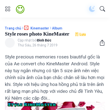
Trang chủ
Album
Kinemaster
Style roses photo KineMaster
Lưu
Cập nhật bởi
Đình Đức
Thứ Sáu, 26 tháng 7 2019
Style precious memories roses biautiful gốc là
của Ae convert cho KineMaster Android. Style
này tuy ngắn nhưng có tận 5 size ảnh nên việc
chỉnh sửa ảnh của bạn chắc chắn sẽ lâu hơn mọi
khi. Style với hiệu ứng hoa hồng phủ trải trên ảnh
rất lạng mạn phù hợp với video chủ đề Tình Yêu,
Kỷ Niệm các cặp đôi...