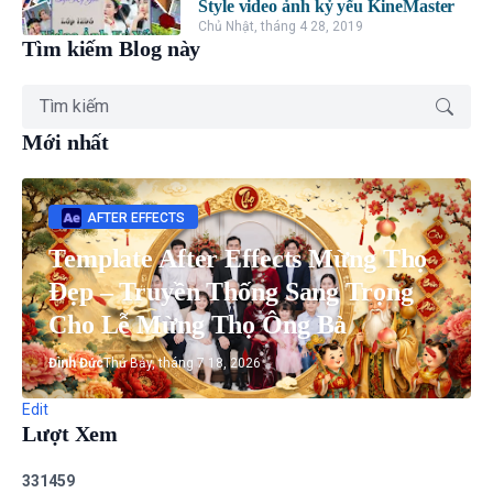
Style video ảnh kỷ yếu KineMaster
Chủ Nhật, tháng 4 28, 2019
Tìm kiếm Blog này
Mới nhất
AFTER EFFECTS
Template After Effects Mừng Thọ
Đẹp – Truyền Thống Sang Trọng
Cho Lễ Mừng Thọ Ông Bà
Đình Đức
Thứ Bảy, tháng 7 18, 2026
Edit
Lượt Xem
3
3
1
4
5
9