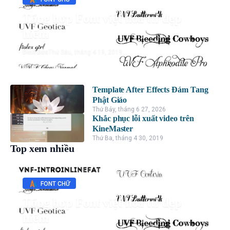
Tổng hợp Font việt hóa ttf đẹp
hiếm
Đình Đức
Thứ Sáu, tháng 4 19, 2019
Template After Effects Đám Tang
Phật Giáo
Thứ Bảy, tháng 6 27, 2026
Khắc phục lỗi xuất video trên
KineMaster
Thứ Ba, tháng 4 30, 2019
Top xem nhiều
FONT CHỮ
Tổng hợp Font việt hóa ttf đẹp
hiếm