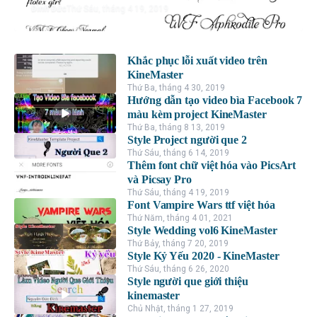
Đình Đức
Thứ Sáu, tháng 4 19, 2019
Khắc phục lỗi xuất video trên
KineMaster
Thứ Ba, tháng 4 30, 2019
Hướng dẫn tạo video bìa Facebook 7
màu kèm project KineMaster
Thứ Ba, tháng 8 13, 2019
Style Project người que 2
Thứ Sáu, tháng 6 14, 2019
Thêm font chữ việt hóa vào PicsArt
và Picsay Pro
Thứ Sáu, tháng 4 19, 2019
Font Vampire Wars ttf việt hóa
Thứ Năm, tháng 4 01, 2021
Style Wedding vol6 KineMaster
Thứ Bảy, tháng 7 20, 2019
Style Kỷ Yếu 2020 - KineMaster
Thứ Sáu, tháng 6 26, 2020
Style người que giới thiệu
kinemaster
Chủ Nhật, tháng 1 27, 2019