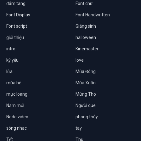
đám tang
Font chữ
Font Display
Font Handwritten
Font script
Giáng sinh
giới thiệu
halloween
intro
Kinemaster
kỷ yếu
love
lửa
Mùa Đông
mùa hè
Mùa Xuân
mực loang
Mừng Thọ
Năm mới
Người que
Node video
phong thủy
sóng nhạc
tay
Tết
Thu