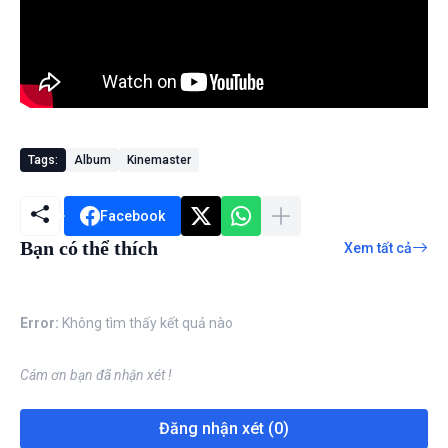
Tags:
Album
Kinemaster
Facebook
Bạn có thể thích
Xem tất cả
Error:
Không tìm thấy kết quả nào
Cám ơn bạn đã nhận xét !
Đăng nhận xét (0)