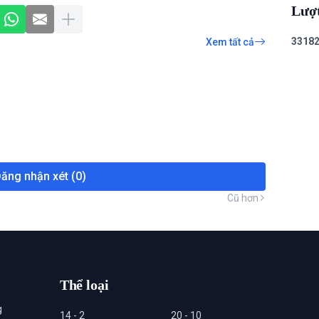
Lượ
3
3
1
8
Xem tất cả
ăng nhận xét (0)
Cũ hơn
Thể loại
g
14 - 2
20 - 10