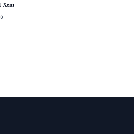
t Xem
2
0