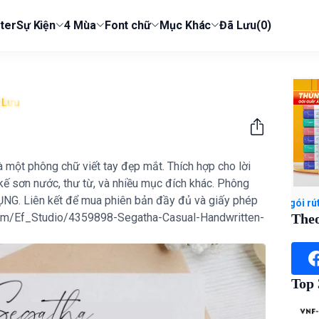
ter
Sự Kiện
4 Mùa
Font chữ
Mục Khác
Đã Lưu
(0)
Lưu
à một phông chữ viết tay đẹp mắt. Thích hợp cho lời
kế sơn nước, thư từ, và nhiều mục đích khác. Phông
NG. Liên kết để mua phiên bản đầy đủ và giấy phép
dmin) Xem ngay Giấy ăn đa năng Top Gia Thùng 30 gói rút 3 màu Top 
.com/Ef_Studio/4359898-Segatha-Casual-Handwritten-
Theo
Top