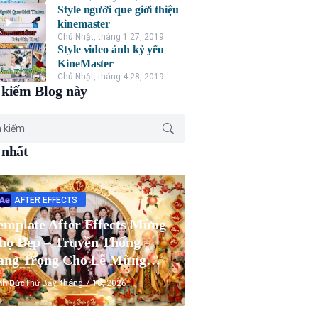
Style người que giới thiệu
kinemaster
Chủ Nhật, tháng 1 27, 2019
Style video ảnh kỷ yếu
KineMaster
Chủ Nhật, tháng 4 28, 2019
kiếm Blog này
 nhất
AFTER EFFECTS
emplate After Effects Mừng
họ Đẹp – Truyền Thống
ang Trọng Cho Lễ Mừng
họ Ông Bà
nh Đức
Thứ Bảy, tháng 7 18, 2026