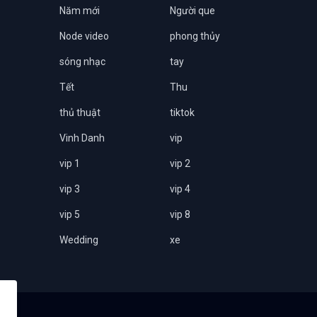
Năm mới
Người que
Node video
phong thủy
sóng nhạc
tay
Tết
Thu
thủ thuật
tiktok
Vinh Danh
vip
vip 1
vip 2
vip 3
vip 4
vip 5
vip 8
Wedding
xe