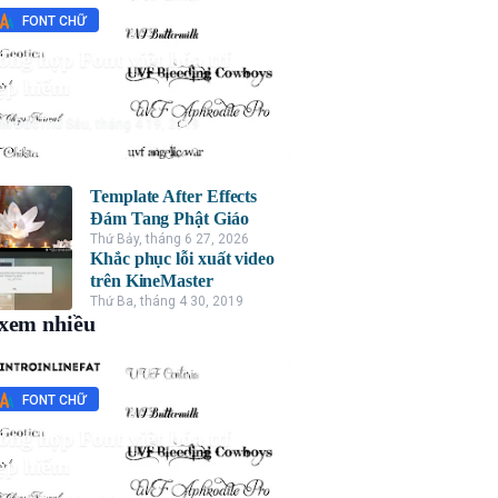
FONT CHỮ
ổng hợp Font việt hóa ttf
ẹp hiếm
nh Đức
Thứ Sáu, tháng 4 19, 2019
Template After Effects
Đám Tang Phật Giáo
Thứ Bảy, tháng 6 27, 2026
Khắc phục lỗi xuất video
trên KineMaster
Thứ Ba, tháng 4 30, 2019
xem nhiều
FONT CHỮ
ổng hợp Font việt hóa ttf
ẹp hiếm