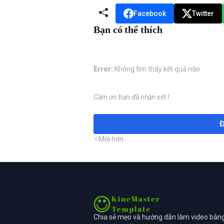
Facebook
Twitter
Bạn có thể thích
Error:
Không tìm thấy kết quả nào
Cám ơn bạn đã nhận xét !
Đ
Mới hơn
Chia sẻ mẹo và hướng dẫn làm video bằn