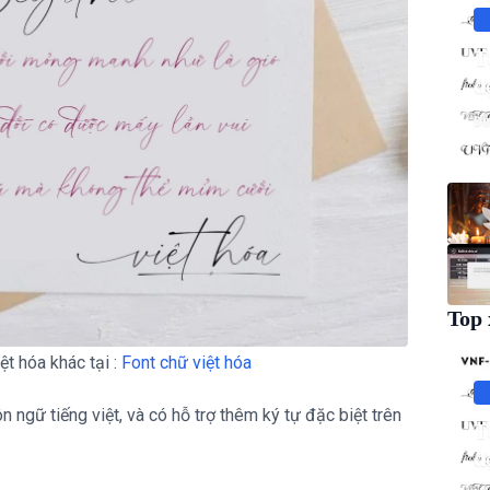
T
đ
Đì
Top 
t hóa khác tại :
Font chữ việt hóa
 ngữ tiếng việt, và có hỗ trợ thêm ký tự đặc biệt trên
T
đ