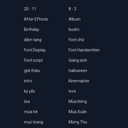
20 - 11
8 - 3
After Effects
Album
Birthday
bướm
đám tang
Font chữ
Font Display
Font Handwritten
Font script
Giáng sinh
giới thiệu
halloween
intro
Kinemaster
kỷ yếu
love
lửa
Mùa Đông
mùa hè
Mùa Xuân
mực loang
Mừng Thọ