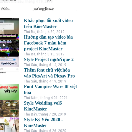
nh Đức
Thứ Sáu, tháng 4 19, 2019
Khắc phục lỗi xuất video
trên KineMaster
Thứ Ba, tháng 4 30, 2019
Hướng dẫn tạo video bìa
Facebook 7 màu kèm
project KineMaster
Thứ Ba, tháng 8 13, 2019
Style Project người que 2
Thứ Sáu, tháng 6 14, 2019
Thêm font chữ việt hóa
vào PicsArt và Picsay Pro
Thứ Sáu, tháng 4 19, 2019
Font Vampire Wars ttf việt
hóa
Thứ Năm, tháng 4 01, 2021
Style Wedding vol6
KineMaster
Thứ Bảy, tháng 7 20, 2019
Style Kỷ Yếu 2020 -
KineMaster
Thứ Sáu, tháng 6 26, 2020