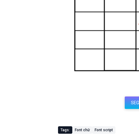
SEG
Tags:
Font chữ
Font script