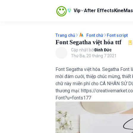
Vip
After Effects
KineMas
Trang chủ
Font script
Font chữ
Font Segatha việt hóa ttf
Cập nhật bởi
Đình Đức
Thứ Ba, 20 tháng 7 2021
Font Segatha việt hóa. Segatha Font l
mời đám cưới, thiệp chúc mừng, thiết 
chữ này miễn phí cho CÁ NHÂN SỬ DỤ
(Ủng hộ a
thương mại: https://creativemarket
Font?u=fonts177