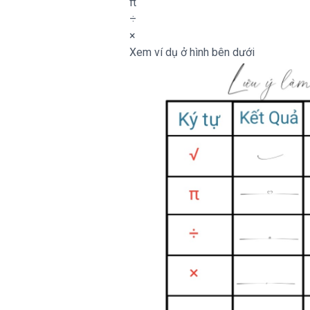
π
÷
×
Xem ví dụ ở hình bên dưới