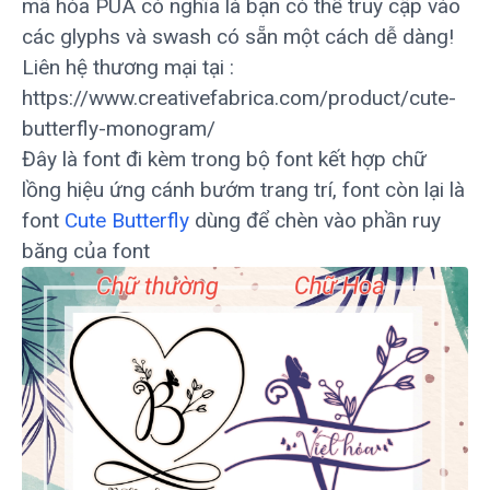
mã hóa PUA có nghĩa là bạn có thể truy cập vào
các glyphs và swash có sẵn một cách dễ dàng!
Liên hệ thương mại tại :
https://www.creativefabrica.com/product/cute-
butterfly-monogram/
Đây là font đi kèm trong bộ font kết hợp chữ
lồng hiệu ứng cánh bướm trang trí, font còn lại là
font
Cute Butterfly
dùng để chèn vào phần ruy
băng của font