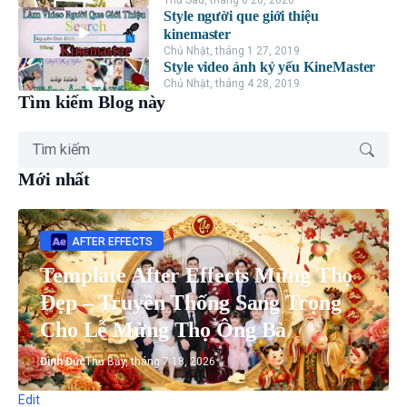
Thứ Sáu, tháng 6 26, 2020
Style người que giới thiệu
kinemaster
Chủ Nhật, tháng 1 27, 2019
Style video ảnh kỷ yếu KineMaster
Chủ Nhật, tháng 4 28, 2019
Tìm kiếm Blog này
Mới nhất
AFTER EFFECTS
Template After Effects Mừng Thọ
Đẹp – Truyền Thống Sang Trọng
Cho Lễ Mừng Thọ Ông Bà
Đình Đức
Thứ Bảy, tháng 7 18, 2026
Edit