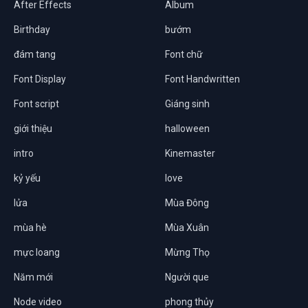
After Effects
Album
Birthday
bướm
đám tang
Font chữ
Font Display
Font Handwritten
Font script
Giáng sinh
giới thiệu
halloween
intro
Kinemaster
kỷ yếu
love
lửa
Mùa Đông
mùa hè
Mùa Xuân
mực loang
Mừng Thọ
Năm mới
Người que
Node video
phong thủy