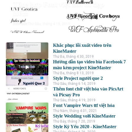
Tổng hợp Font việt hóa ttf đẹp
hiếm
Đình Đức
Thứ Sáu, tháng 4 19, 2019
Khắc phục lỗi xuất video trên
KineMaster
Thứ Ba, tháng 4 30, 2019
Hướng dẫn tạo video bìa Facebook 7
màu kèm project KineMaster
Thứ Ba, tháng 8 13, 2019
Style Project người que 2
Thứ Sáu, tháng 6 14, 2019
Thêm font chữ việt hóa vào PicsArt
và Picsay Pro
Thứ Sáu, tháng 4 19, 2019
Font Vampire Wars ttf việt hóa
Thứ Năm, tháng 4 01, 2021
Style Wedding vol6 KineMaster
Thứ Bảy, tháng 7 20, 2019
Style Kỷ Yếu 2020 - KineMaster