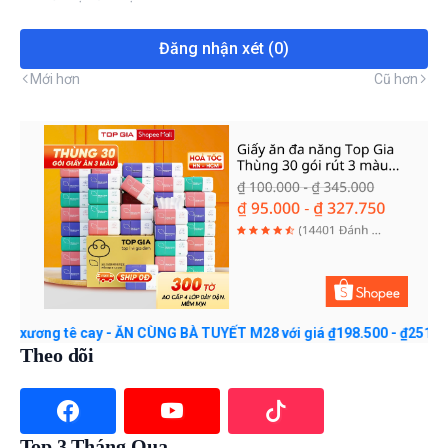
Đăng nhận xét (0)
Mới hơn
Cũ hơn
g tê cay - ĂN CÙNG BÀ TUYẾT M28 với giá ₫198.500 - ₫251.000. Mua
Theo dõi
Top 3 Tháng Qua