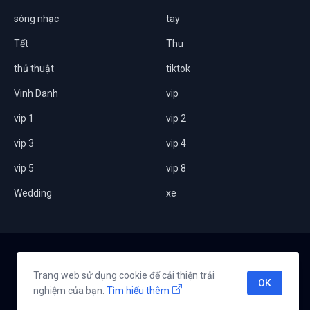
sóng nhạc
tay
Tết
Thu
thủ thuật
tiktok
Vinh Danh
vip
vip 1
vip 2
vip 3
vip 4
vip 5
vip 8
Wedding
xe
Home
Giới thiệu
Chính sách bảo mật
Liên hệ
Trang web sử dụng cookie để cải thiện trải
OK
nghiệm của bạn.
Tìm hiểu thêm