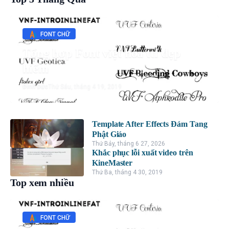
FONT CHỮ
Tổng hợp Font việt hóa ttf đẹp
hiếm
Đình Đức
Thứ Sáu, tháng 4 19, 2019
Template After Effects Đám Tang
Phật Giáo
Thứ Bảy, tháng 6 27, 2026
Khắc phục lỗi xuất video trên
KineMaster
Thứ Ba, tháng 4 30, 2019
Top xem nhiều
FONT CHỮ