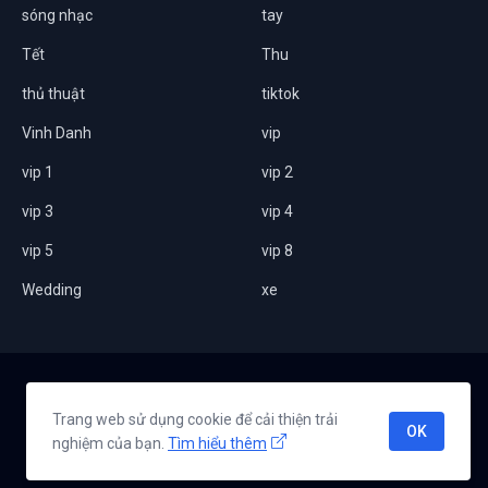
sóng nhạc
tay
Tết
Thu
thủ thuật
tiktok
Vinh Danh
vip
vip 1
vip 2
vip 3
vip 4
vip 5
vip 8
Wedding
xe
Home
Giới thiệu
Chính sách bảo mật
Liên hệ
Trang web sử dụng cookie để cải thiện trải
OK
nghiệm của bạn.
Tìm hiểu thêm