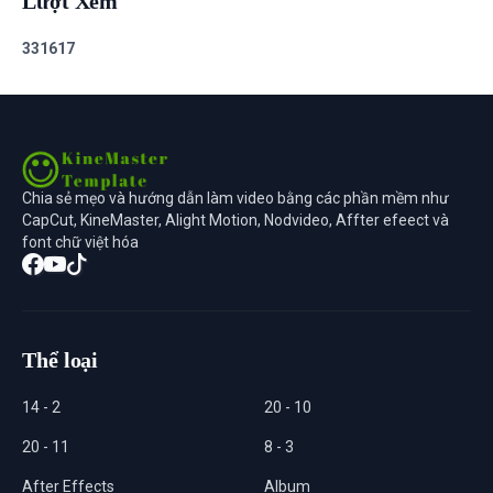
Lượt Xem
3
3
1
6
1
7
Chia sẻ mẹo và hướng dẫn làm video bằng các phần mềm như
CapCut, KineMaster, Alight Motion, Nodvideo, Affter efeect và
font chữ việt hóa
Thể loại
14 - 2
20 - 10
20 - 11
8 - 3
After Effects
Album