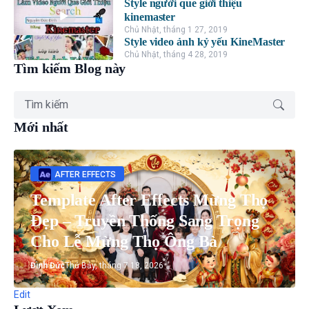
Style người que giới thiệu
kinemaster
Chủ Nhật, tháng 1 27, 2019
Style video ảnh kỷ yếu KineMaster
Chủ Nhật, tháng 4 28, 2019
Tìm kiếm Blog này
Mới nhất
AFTER EFFECTS
Template After Effects Mừng Thọ
Đẹp – Truyền Thống Sang Trọng
Cho Lễ Mừng Thọ Ông Bà
Đình Đức
Thứ Bảy, tháng 7 18, 2026
Edit