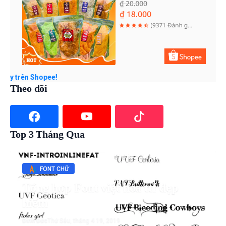
ên Shopee!
Theo dõi
Top 3 Tháng Qua
FONT CHỮ
Tổng hợp Font việt hóa ttf đẹp
hiếm
Đình Đức
Thứ Sáu, tháng 4 19, 2019