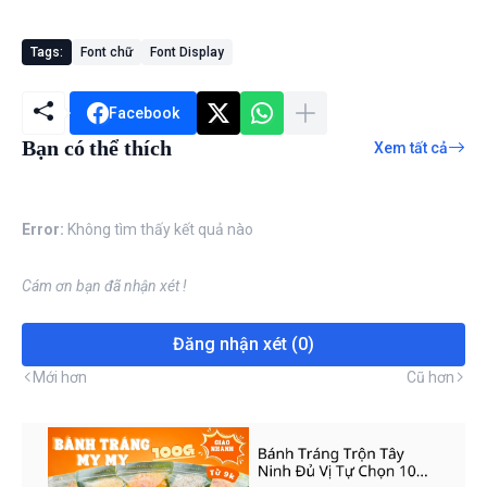
Tags:
Font chữ
Font Display
Facebook
Bạn có thể thích
Xem tất cả
Error:
Không tìm thấy kết quả nào
Cám ơn bạn đã nhận xét !
Đăng nhận xét (0)
Mới hơn
Cũ hơn