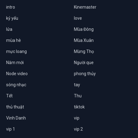
intro
Kinemaster
kỷ yếu
love
lửa
Mùa Đông
mùa hè
Mùa Xuân
mực loang
Mừng Thọ
Năm mới
Người que
Node video
phong thủy
sóng nhạc
tay
Tết
Thu
thủ thuật
tiktok
Vinh Danh
vip
vip 1
vip 2