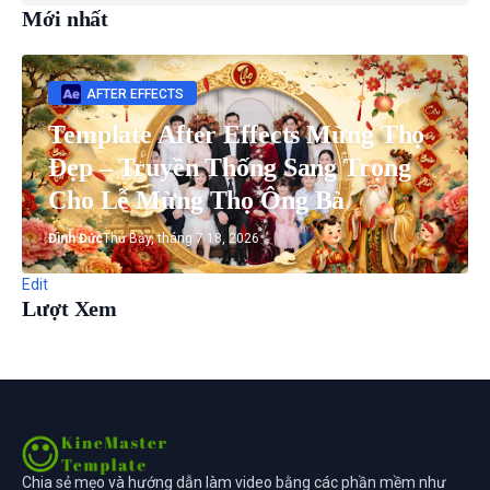
Mới nhất
AFTER EFFECTS
Template After Effects Mừng Thọ
Đẹp – Truyền Thống Sang Trọng
Cho Lễ Mừng Thọ Ông Bà
Đình Đức
Thứ Bảy, tháng 7 18, 2026
Edit
Lượt Xem
Chia sẻ mẹo và hướng dẫn làm video bằng các phần mềm như