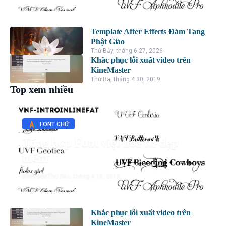
Template After Effects Đám Tang
Phật Giáo
Thứ Bảy, tháng 6 27, 2026
Khắc phục lỗi xuất video trên
KineMaster
Thứ Ba, tháng 4 30, 2019
Top xem nhiều
FONT CHỮ
Tổng hợp Font việt hóa ttf đẹp
hiếm
Đình Đức
Thứ Sáu, tháng 4 19, 2019
Khắc phục lỗi xuất video trên
KineMaster