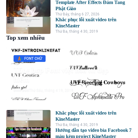
Template After Effects Đám Tang
Phật Giáo
Thứ Bảy, tháng 6 27, 2026
Khắc phục lỗi xuất video trên
KineMaster
Thứ Ba, tháng 4 30, 2019
Top xem nhiều
FONT CHỮ
Tổng hợp Font việt hóa ttf đẹp
hiếm
Đình Đức
Thứ Sáu, tháng 4 19, 2019
Khắc phục lỗi xuất video trên
KineMaster
Thứ Ba, tháng 4 30, 2019
Hướng dẫn tạo video bìa Facebook 7
màu kèm project KineMaster