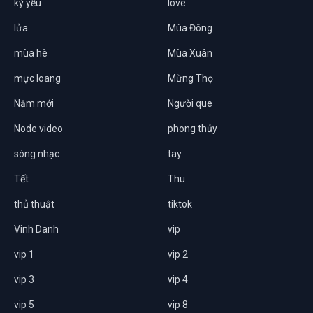
kỷ yếu
love
lửa
Mùa Đông
mùa hè
Mùa Xuân
mực loang
Mừng Thọ
Năm mới
Người que
Node video
phong thủy
sóng nhạc
tay
Tết
Thu
thủ thuật
tiktok
Vinh Danh
vip
vip 1
vip 2
vip 3
vip 4
vip 5
vip 8