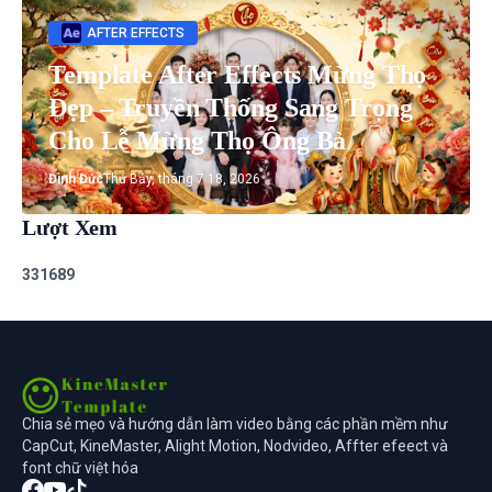
AFTER EFFECTS
Template After Effects Mừng Thọ
Đẹp – Truyền Thống Sang Trọng
Cho Lễ Mừng Thọ Ông Bà
Đình Đức
Thứ Bảy, tháng 7 18, 2026
Lượt Xem
3
3
1
6
8
9
Chia sẻ mẹo và hướng dẫn làm video bằng các phần mềm như
CapCut, KineMaster, Alight Motion, Nodvideo, Affter efeect và
font chữ việt hóa