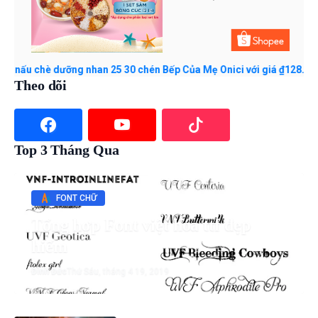
ấu chè dưỡng nhan 25 30 chén Bếp Của Mẹ Onici với giá ₫128.000. M
Theo dõi
Top 3 Tháng Qua
FONT CHỮ
Tổng hợp Font việt hóa ttf đẹp
hiếm
Đình Đức
Thứ Sáu, tháng 4 19, 2019