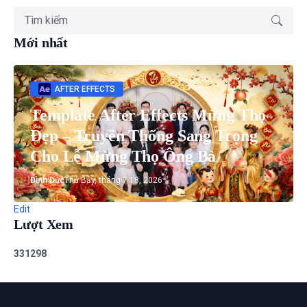
Mới nhất
AFTER EFFECTS
Template After Effects Mừng Thọ
Đẹp – Truyền Thống Sang Trọng
Cho Lễ Mừng Thọ Ông Bà
Đình Đức
Thứ Bảy, tháng 7 18, 2026
Edit
Lượt Xem
3
3
1
2
9
8