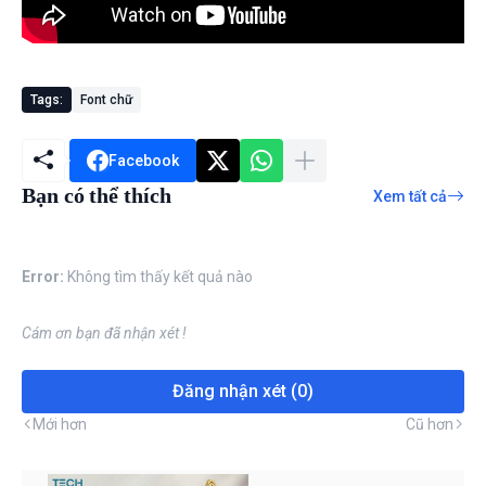
Tags:
Font chữ
Facebook
Bạn có thể thích
Xem tất cả
Error:
Không tìm thấy kết quả nào
Cám ơn bạn đã nhận xét !
Đăng nhận xét (0)
Mới hơn
Cũ hơn