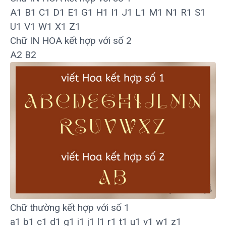
A
1
B
1
C
1
D
1
E
1
G
1
H
1
I
1
J
1
L
1
M
1
N
1
R
1
S
1
U
1
V
1
W
1
X
1
Z
1
Chữ IN HOA kết hợp với số 2
A
2
B
2
Chữ thường kết hợp với số 1
a
1
b
1
c
1
d
1
g
1
i
1
j
1
l
1
r
1
t
1
u
1
v
1
w
1
z
1