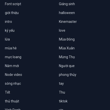
Font script
Giáng sinh
giới thiệu
halloween
intro
Kinemaster
kỷ yếu
love
lửa
Mùa Đông
mùa hè
Mùa Xuân
mực loang
Mừng Thọ
Năm mới
Người que
Node video
phong thủy
sóng nhạc
tay
Tết
Thu
thủ thuật
tiktok
Vinh Danh
vip