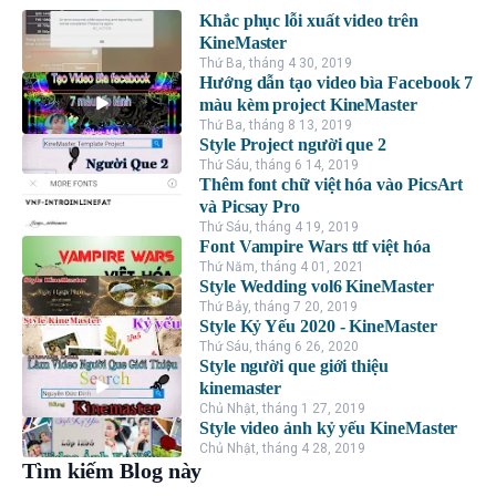
Khắc phục lỗi xuất video trên
KineMaster
Thứ Ba, tháng 4 30, 2019
Hướng dẫn tạo video bìa Facebook 7
màu kèm project KineMaster
Thứ Ba, tháng 8 13, 2019
Style Project người que 2
Thứ Sáu, tháng 6 14, 2019
Thêm font chữ việt hóa vào PicsArt
và Picsay Pro
Thứ Sáu, tháng 4 19, 2019
Font Vampire Wars ttf việt hóa
Thứ Năm, tháng 4 01, 2021
Style Wedding vol6 KineMaster
Thứ Bảy, tháng 7 20, 2019
Style Kỷ Yếu 2020 - KineMaster
Thứ Sáu, tháng 6 26, 2020
Style người que giới thiệu
kinemaster
Chủ Nhật, tháng 1 27, 2019
Style video ảnh kỷ yếu KineMaster
Chủ Nhật, tháng 4 28, 2019
Tìm kiếm Blog này