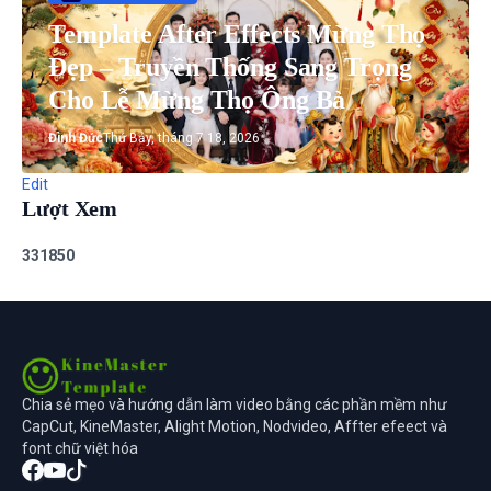
Template After Effects Mừng Thọ
Đẹp – Truyền Thống Sang Trọng
Cho Lễ Mừng Thọ Ông Bà
Đình Đức
Thứ Bảy, tháng 7 18, 2026
Edit
Lượt Xem
3
3
1
8
5
0
Chia sẻ mẹo và hướng dẫn làm video bằng các phần mềm như
CapCut, KineMaster, Alight Motion, Nodvideo, Affter efeect và
font chữ việt hóa