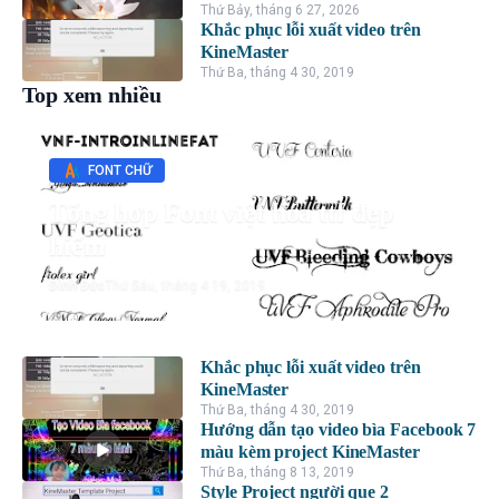
Thứ Bảy, tháng 6 27, 2026
Khắc phục lỗi xuất video trên
KineMaster
Thứ Ba, tháng 4 30, 2019
Top xem nhiều
FONT CHỮ
Tổng hợp Font việt hóa ttf đẹp
hiếm
Đình Đức
Thứ Sáu, tháng 4 19, 2019
Khắc phục lỗi xuất video trên
KineMaster
Thứ Ba, tháng 4 30, 2019
Hướng dẫn tạo video bìa Facebook 7
màu kèm project KineMaster
Thứ Ba, tháng 8 13, 2019
Style Project người que 2