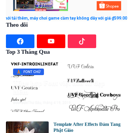
hêm, máy chơi game cầm tay không dây với giá ₫599.000. Mua ngay t
Theo dõi
Top 3 Tháng Qua
FONT CHỮ
Tổng hợp Font việt hóa ttf đẹp
hiếm
Đình Đức
Thứ Sáu, tháng 4 19, 2019
Template After Effects Đám Tang
Phật Giáo