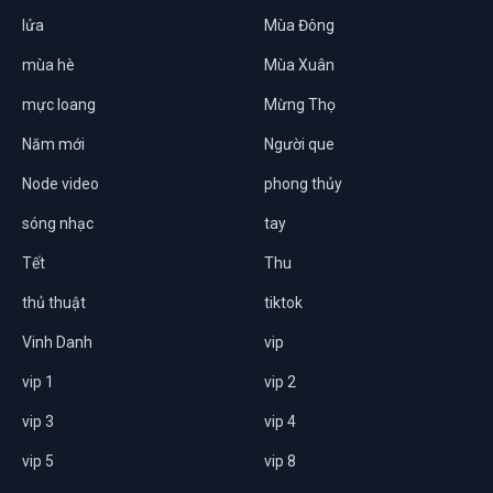
lửa
Mùa Đông
mùa hè
Mùa Xuân
mực loang
Mừng Thọ
Năm mới
Người que
Node video
phong thủy
sóng nhạc
tay
Tết
Thu
thủ thuật
tiktok
Vinh Danh
vip
vip 1
vip 2
vip 3
vip 4
vip 5
vip 8