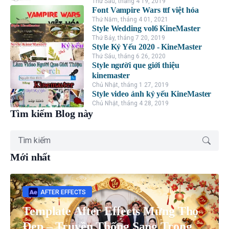
Thứ Sáu, tháng 4 19, 2019
Font Vampire Wars ttf việt hóa
Thứ Năm, tháng 4 01, 2021
Style Wedding vol6 KineMaster
Thứ Bảy, tháng 7 20, 2019
Style Kỷ Yếu 2020 - KineMaster
Thứ Sáu, tháng 6 26, 2020
Style người que giới thiệu
kinemaster
Chủ Nhật, tháng 1 27, 2019
Style video ảnh kỷ yếu KineMaster
Chủ Nhật, tháng 4 28, 2019
Tìm kiếm Blog này
Mới nhất
AFTER EFFECTS
Template After Effects Mừng Thọ
Đẹp – Truyền Thống Sang Trọng