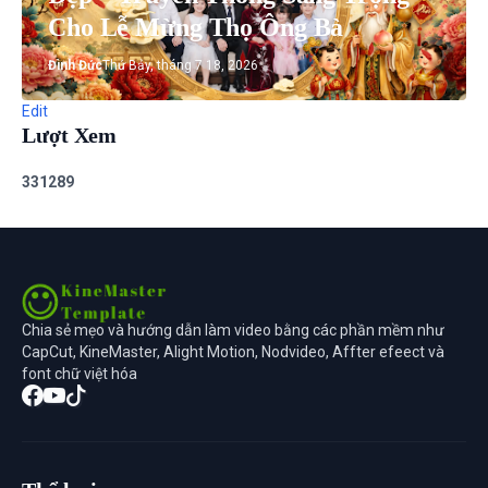
Cho Lễ Mừng Thọ Ông Bà
Đình Đức
Thứ Bảy, tháng 7 18, 2026
Edit
Lượt Xem
3
3
1
2
8
9
Chia sẻ mẹo và hướng dẫn làm video bằng các phần mềm như
CapCut, KineMaster, Alight Motion, Nodvideo, Affter efeect và
font chữ việt hóa