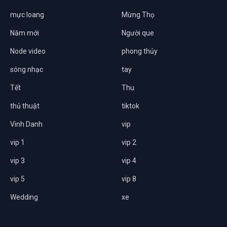
mực loang
Mừng Thọ
Năm mới
Người que
Node video
phong thủy
sóng nhạc
tay
Tết
Thu
thủ thuật
tiktok
Vinh Danh
vip
vip 1
vip 2
vip 3
vip 4
vip 5
vip 8
Wedding
xe