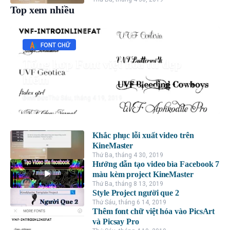
Top xem nhiều
FONT CHỮ
Tổng hợp Font việt hóa ttf đẹp
hiếm
Đình Đức
Thứ Sáu, tháng 4 19, 2019
Khắc phục lỗi xuất video trên
KineMaster
Thứ Ba, tháng 4 30, 2019
Hướng dẫn tạo video bìa Facebook 7
màu kèm project KineMaster
Thứ Ba, tháng 8 13, 2019
Style Project người que 2
Thứ Sáu, tháng 6 14, 2019
Thêm font chữ việt hóa vào PicsArt
và Picsay Pro