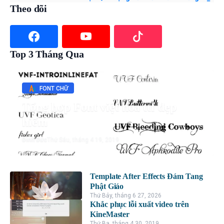
Theo dõi
Top 3 Tháng Qua
FONT CHỮ
Tổng hợp Font việt hóa ttf đẹp
hiếm
Đình Đức
Thứ Sáu, tháng 4 19, 2019
Template After Effects Đám Tang
Phật Giáo
Thứ Bảy, tháng 6 27, 2026
Khắc phục lỗi xuất video trên
KineMaster
Thứ Ba, tháng 4 30, 2019