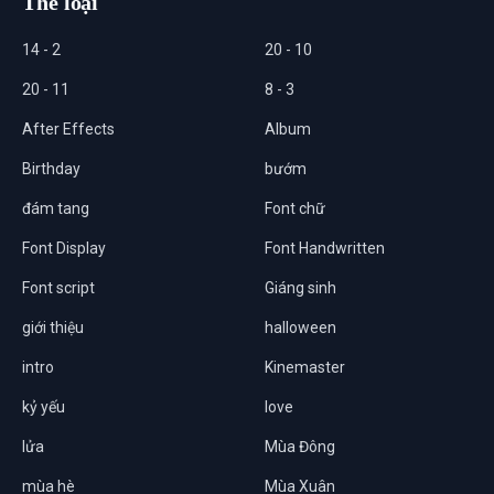
Thể loại
14 - 2
20 - 10
20 - 11
8 - 3
After Effects
Album
Birthday
bướm
đám tang
Font chữ
Font Display
Font Handwritten
Font script
Giáng sinh
giới thiệu
halloween
intro
Kinemaster
kỷ yếu
love
lửa
Mùa Đông
mùa hè
Mùa Xuân