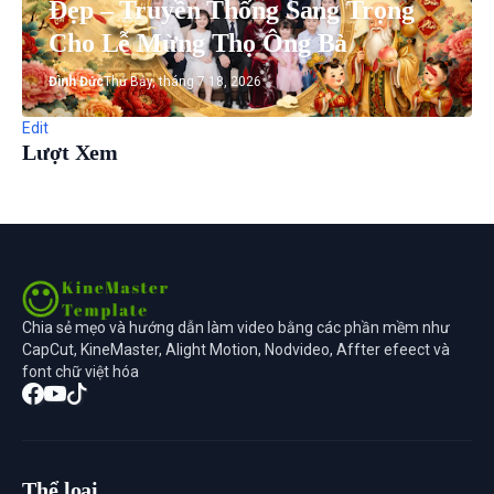
Đẹp – Truyền Thống Sang Trọng
Cho Lễ Mừng Thọ Ông Bà
Đình Đức
Thứ Bảy, tháng 7 18, 2026
Edit
Lượt Xem
Chia sẻ mẹo và hướng dẫn làm video bằng các phần mềm như
CapCut, KineMaster, Alight Motion, Nodvideo, Affter efeect và
font chữ việt hóa
Thể loại