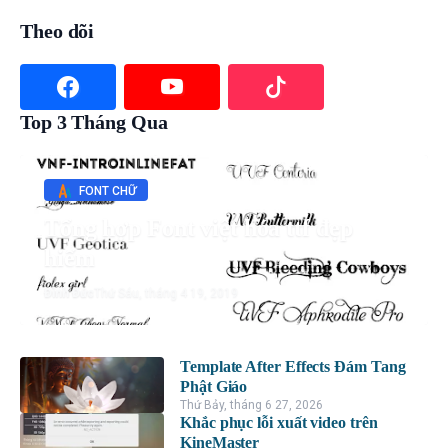
Theo dõi
Top 3 Tháng Qua
FONT CHỮ
Tổng hợp Font việt hóa ttf đẹp
hiếm
Đình Đức
Thứ Sáu, tháng 4 19, 2019
Template After Effects Đám Tang
Phật Giáo
Thứ Bảy, tháng 6 27, 2026
Khắc phục lỗi xuất video trên
KineMaster