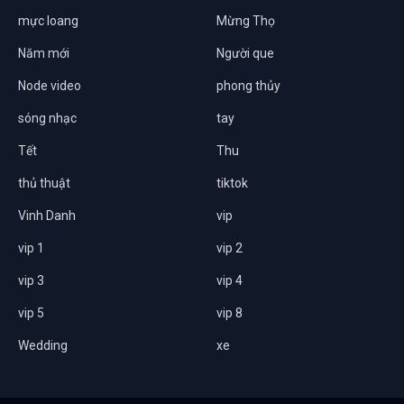
mực loang
Mừng Thọ
Năm mới
Người que
Node video
phong thủy
sóng nhạc
tay
Tết
Thu
thủ thuật
tiktok
Vinh Danh
vip
vip 1
vip 2
vip 3
vip 4
vip 5
vip 8
Wedding
xe