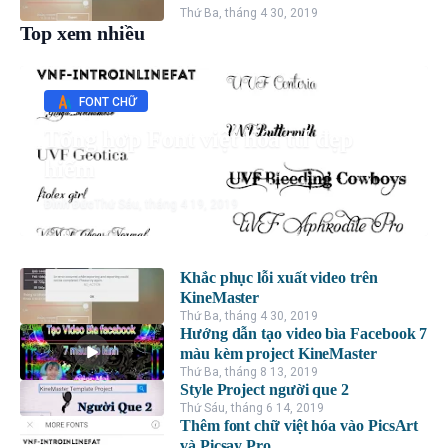
Thứ Ba, tháng 4 30, 2019
Top xem nhiều
FONT CHỮ
Tổng hợp Font việt hóa ttf đẹp
hiếm
Đình Đức
Thứ Sáu, tháng 4 19, 2019
Khắc phục lỗi xuất video trên
KineMaster
Thứ Ba, tháng 4 30, 2019
Hướng dẫn tạo video bìa Facebook 7
màu kèm project KineMaster
Thứ Ba, tháng 8 13, 2019
Style Project người que 2
Thứ Sáu, tháng 6 14, 2019
Thêm font chữ việt hóa vào PicsArt
và Picsay Pro